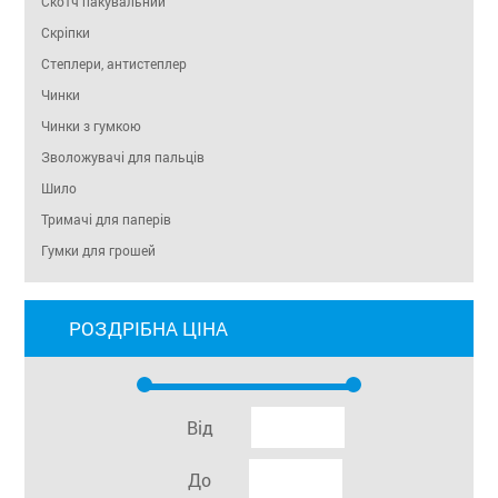
Скотч пакувальний
Скріпки
Степлери, антистеплер
Чинки
Чинки з гумкою
Зволожувачі для пальців
Шило
Тримачі для паперів
Гумки для грошей
РОЗДРІБНА ЦІНА
Від
До