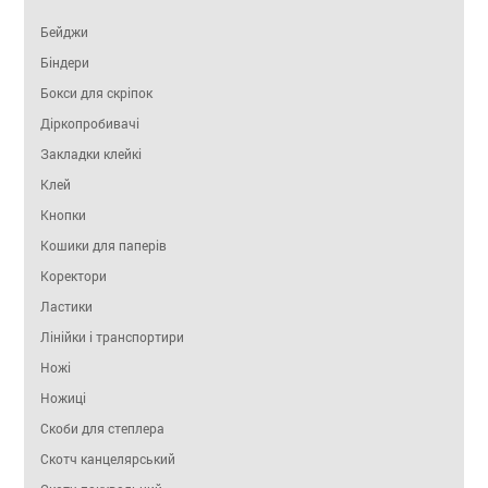
Бейджи
Біндери
Бокси для скріпок
Діркопробивачі
Закладки клейкі
Клей
Кнопки
Кошики для паперів
Коректори
Ластики
Лінійки і транспортири
Ножі
Ножиці
Скоби для степлера
Скотч канцелярський