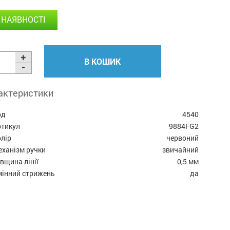
 НАЯВНОСТІ
В КОШИК
актеристики
од
4540
ртикул
9884FG2
лір
червоний
еханізм ручки
звичайний
вщина лінії
0,5 мм
мінний стрижень
да