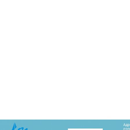
Адр
0209