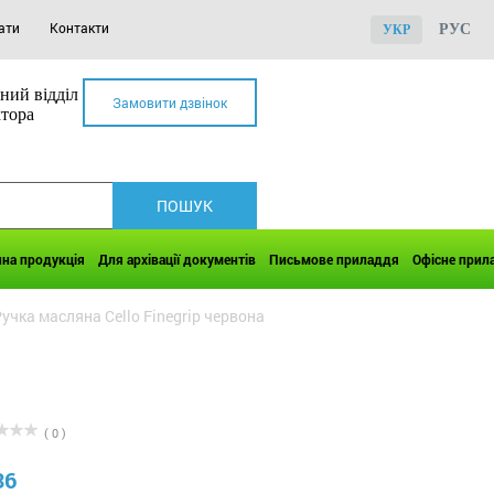
ати
Контакти
РУС
УКР
ний відділ
Замовити дзвінок
ктора
чна продукція
Для архівації документів
Письмове приладдя
Офісне прил
учка масляна Cello Finegrip червона
( 0 )
36