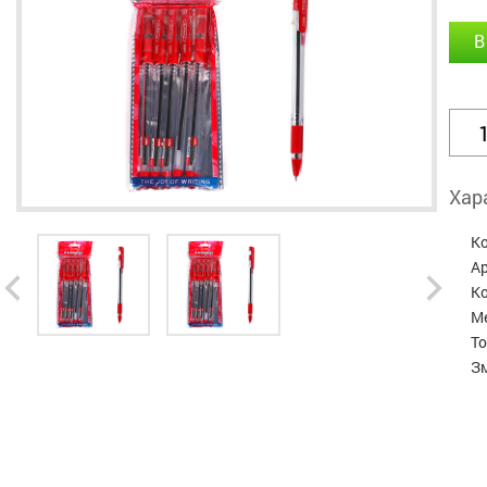
В
Хар
К
А
Ко
М
То
З