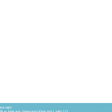
еса офіс:
8, м. Київ, вул. Шумського Юрія, буд.1, офіс 113