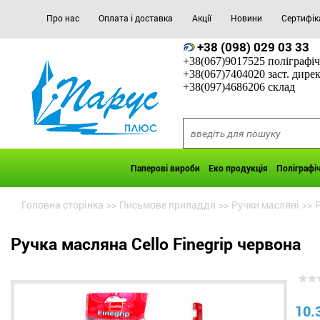
Про нас
Оплата і доставка
Акції
Новини
Сертифік
+38 (098) 029 03 33
+38(067)9017525 поліграфіч
+38(067)7404020 заст. дире
+38(097)4686206 склад
Паперові вироби
Еко продукція
Поліграфі
Головна сторінка
>>
Письмове приладдя
>>
Ручки масляні
>>
Р
Ручка масляна Cello Finegrip червона
10.