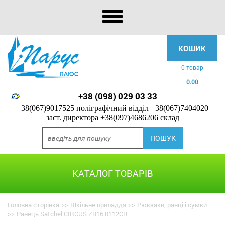
КОШИК
0 товар
0.00
+38 (098) 029 03 33
+38(067)9017525 поліграфічний відділ
+38(067)7404020
заст. директора
+38(097)4686206 склад
КАТАЛОГ ТОВАРІВ
Головна сторінка
>>
Шкільне приладдя
>>
Рюкзаки, ранці і сумки
>>
Ранець Satchel CIRCUS ZB16.0112CR