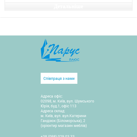
Детальніше
Співпраця з нами
Адреса офіс:
02098, м. Київ, вул. Шумського
Юрія, буд.1, офіс 113
Адреса склад:
м. Київ, вул. вул.Катерини
Гандзюк (Біломорська), 2
(орієнтир магазин меблів)
+38 (098) 029 03 33