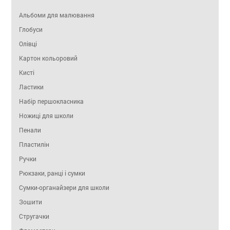
Альбоми для малювання
Глобуси
Олівці
Картон кольоровий
Кисті
Ластики
Набір першокласника
Ножиці для школи
Пенали
Пластилін
Ручки
Рюкзаки, ранці і сумки
Сумки-органайзери для школи
Зошити
Стругачки