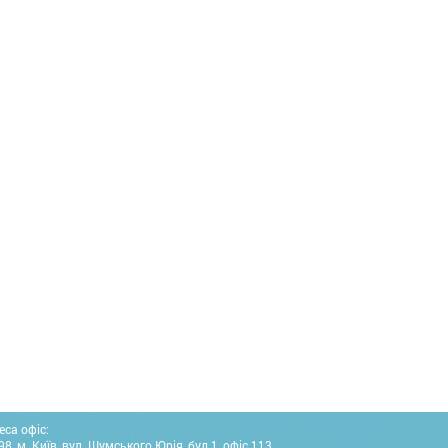
еса офіс:
8, м. Київ, вул. Шумського Юрія, буд.1, офіс 113