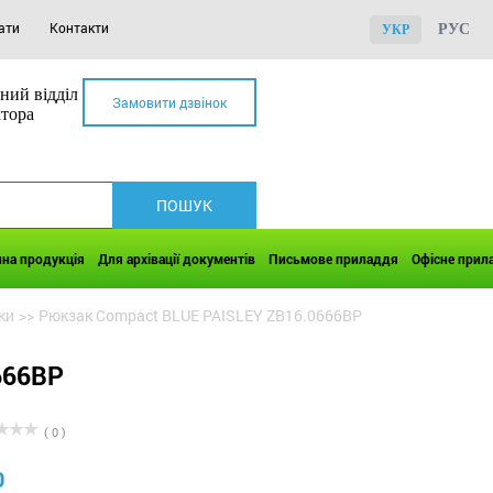
ати
Контакти
РУС
УКР
ний відділ
Замовити дзвінок
ктора
чна продукція
Для архівації документів
Письмове приладдя
Офісне прил
ки
>>
Рюкзак Compact BLUE PAISLEY ZB16.0666BP
666BP
( 0 )
0