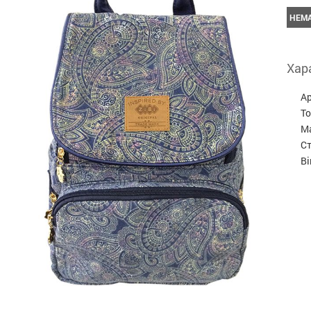
НЕМА
Хар
А
Т
М
С
Ві