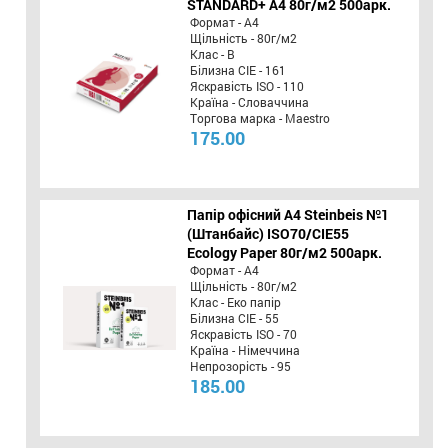
STANDARD+ А4 80г/м2 500арк.
Формат - А4
Щільність - 80г/м2
Клас - B
Білизна CIE - 161
Яскравість ISO - 110
Країна - Словаччина
Торгова марка - Maestro
175.00
Папір офісний A4 Steinbeis №1
(Штанбайс) ISO70/СІЕ55
Ecology Paper 80г/м2 500арк.
Формат - А4
Щільність - 80г/м2
Клас - Еко папір
Білизна CIE - 55
Яскравість ISO - 70
Країна - Німеччина
Непрозорість - 95
185.00