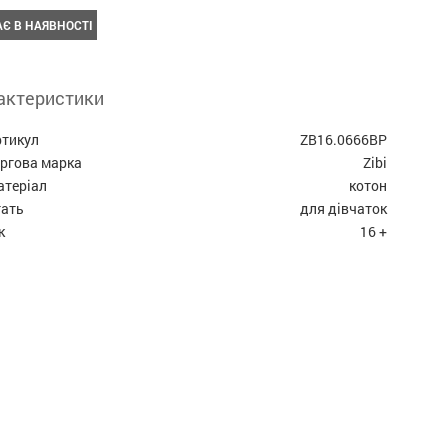
Є В НАЯВНОСТІ
актеристики
ртикул
ZB16.0666BP
оргова марка
Zibi
атеріал
котон
тать
для дівчаток
к
16 +