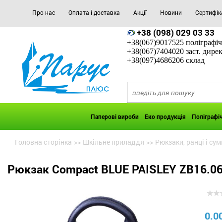
Про нас
Оплата і доставка
Акції
Новини
Сертифік
+38 (098) 029 03 33
+38(067)9017525 поліграфіч
+38(067)7404020 заст. дире
+38(097)4686206 склад
Паперові вироби
Еко продукція
Поліграфі
Головна сторінка
>>
Шкільне приладдя
>>
Рюкзаки, ранці і сум
Рюкзак Compact BLUE PAISLEY ZB16.0
0.0