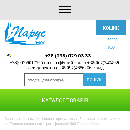
КОШИК
0 товар
0.00
+38 (098) 029 03 33
+38(067)9017525 поліграфічний відділ
+38(067)7404020
заст. директора
+38(097)4686206 склад
КАТАЛОГ ТОВАРІВ
Головна сторінка
>>
Шкільне приладдя
>>
Рюкзаки, ранці і сумки
>>
Рюкзак школьный "трансформер" 505 Popcorn Bear