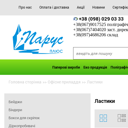
Про нас
Оплата і доставка
Акції
Новини
Сертифік
+38 (098) 029 03 33
+38(067)9017525 поліграфіч
+38(067)7404020 заст. дире
+38(097)4686206 склад
Паперові вироби
Еко продукція
Поліграфі
Головна сторінка
>>
Офісне приладдя
>>
Ластики
Ластики
Бейджи
Біндери
Бокси для скріпок
Діркопробивачі