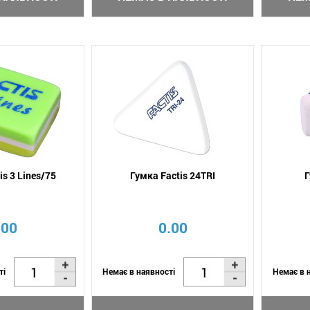
is 3 Lines/75
Гумка Factis 24TRI
Г
.00
0.00
ті
Немає в наявності
Немає в 