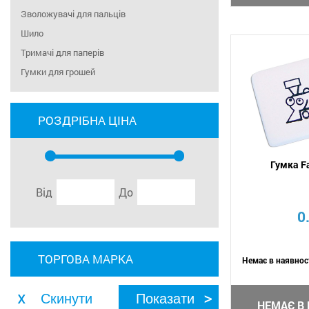
Зволожувачі для пальців
Шило
Тримачі для паперів
Гумки для грошей
РОЗДРІБНА ЦІНА
Гумка F
Від
До
0
ТОРГОВА МАРКА
Немає в наявнос
НЕМАЄ В 