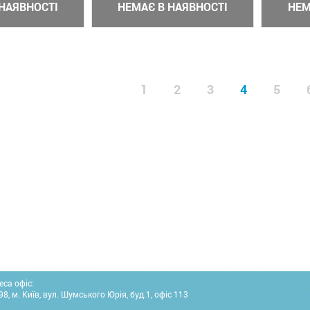
НАЯВНОСТІ
НЕМАЄ В НАЯВНОСТІ
НЕМ
1
2
3
4
5
еса офіс:
8, м. Київ, вул. Шумського Юрія, буд.1, офіс 113