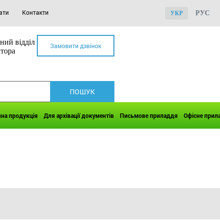
ати
Контакти
РУС
УКР
ний відділ
Замовити дзвінок
ктора
чна продукція
Для архівації документів
Письмове приладдя
Офісне прил