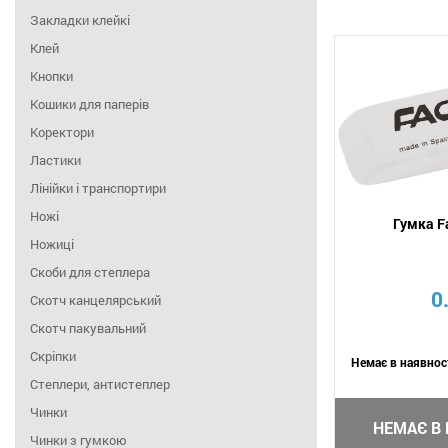
Закладки клейкі
Клей
Кнопки
Кошики для паперів
Коректори
Ластики
Лінійки і транспортири
Ножі
Гумка F
Ножиці
Скоби для степлера
0
Скотч канцелярський
Скотч пакувальний
Скріпки
Немає в наявнос
Степлери, антистеплер
Чинки
НЕМАЄ В 
Чинки з гумкою