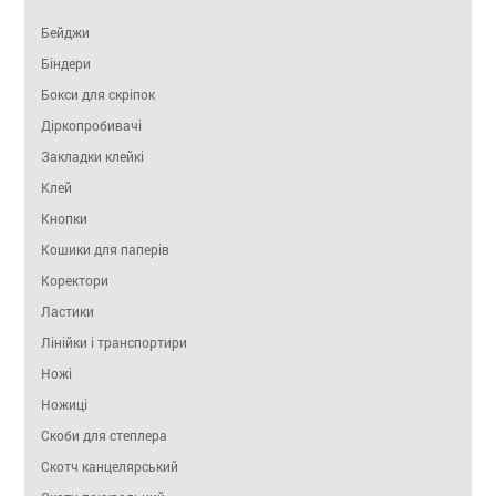
Бейджи
Біндери
Бокси для скріпок
Діркопробивачі
Закладки клейкі
Клей
Кнопки
Кошики для паперів
Коректори
Ластики
Лінійки і транспортири
Ножі
Ножиці
Скоби для степлера
Скотч канцелярський