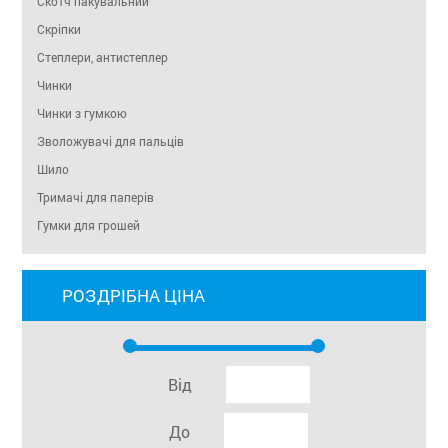
Скотч пакувальний
Скріпки
Степлери, антистеплер
Чинки
Чинки з гумкою
Зволожувачі для пальців
Шило
Тримачі для паперів
Гумки для грошей
РОЗДРІБНА ЦІНА
Від
До