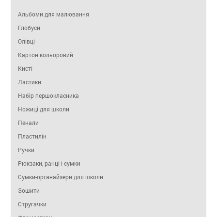
Альбоми для малювання
Глобуси
Олівці
Картон кольоровий
Кисті
Ластики
Набір першокласника
Ножиці для школи
Пенали
Пластилін
Ручки
Рюкзаки, ранці і сумки
Сумки-органайзери для школи
Зошити
Стругачки