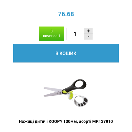
76.68
В
наявності
В КОШИК
Ножиці дитячі KOOPY 130мм, асорті MP.137910