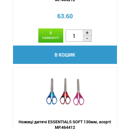
63.60
В
наявності
В КОШИК
Ножиці дитячі ESSENTIALS SOFT 130мм, асорті
MP.464412