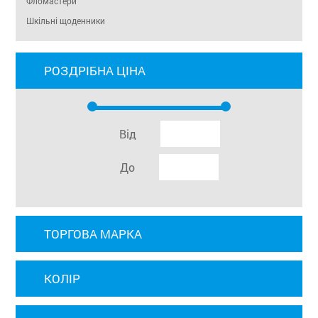
Фломастери
Шкільні щоденники
РОЗДРІБНА ЦІНА
Від
До
ТОРГОВА МАРКА
КОЛІР