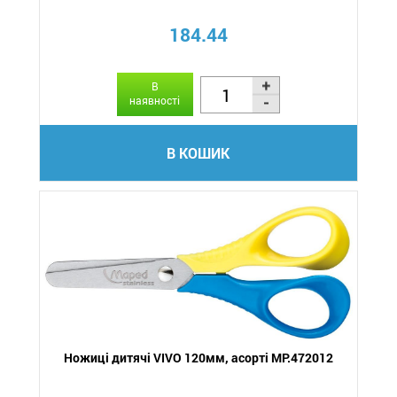
184.44
В
наявності
В КОШИК
Ножиці дитячі VIVO 120мм, асорті MP.472012