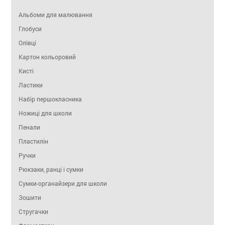
Альбоми для малювання
Глобуси
Олівці
Картон кольоровий
Кисті
Ластики
Набір першокласника
Ножиці для школи
Пенали
Пластилін
Ручки
Рюкзаки, ранці і сумки
Сумки-органайзери для школи
Зошити
Стругачки