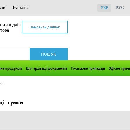
ати
Контакти
РУС
УКР
ний відділ
Замовити дзвінок
ктора
чна продукція
Для архівації документів
Письмове приладдя
Офісне прил
ки
і і сумки