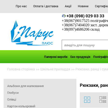
Про нас
Оплата і доставка
Акції
Новини
Сертифік
+38 (098) 029 03 33
+38(067)9017525 поліграфіч
+38(067)7404020 заст. дире
+38(097)4686206 склад
Паперові вироби
Еко продукція
Поліграфі
Головна сторінка
>>
Шкільне приладдя
>>
Рюкзаки, ранці і сум
Рюкзаки, ранц
Альбоми для малювання
Глобуси
Олівці
Картон кольоровий