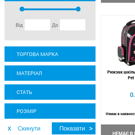
Від
До
ТОРГОВА МАРКА
Рюкзак шкільн
МАТЕРІАЛ
Pet
СТАТЬ
0
РОЗМІР
Немає в наявнос
НЕМАЄ В 