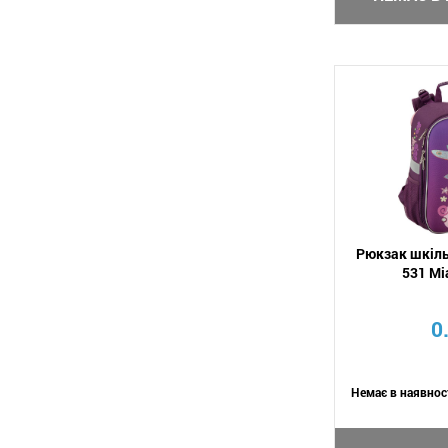
Рюкзак шкіл
531 Mi
0
Немає в наявнос