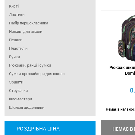
Кисті
Ластики
Набір першокласника
Ножиці для школи
Пенали
Пластилін
Ручки
Рюкзаки, ранці і сумки
Рюкзак шкіл
Domi
Сумки-органайзери для школи
Зошити
0
Стругачки
Фломастери
Шкільні щоденники
Немає в наявнос
РОЗДРІБНА ЦІНА
НЕМАЄ В 