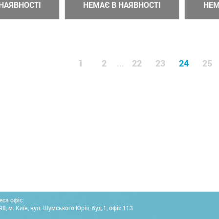
НАЯВНОСТІ
НЕМАЄ В НАЯВНОСТІ
НЕМ
1
2
22
23
24
25
...
еса офіс:
8, м. Київ, вул. Шумського Юрія, буд.1, офіс 113