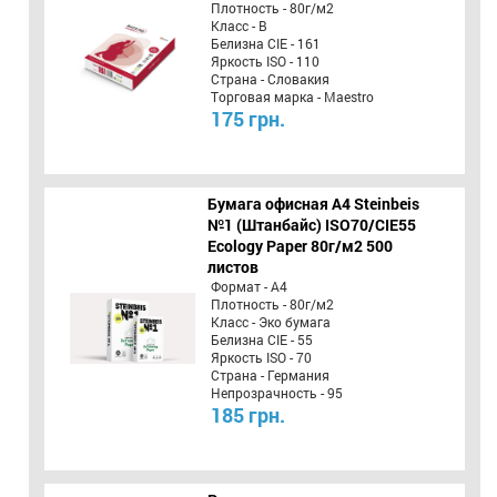
Плотность - 80г/м2
Класс - B
Белизна CIE - 161
Яркость ISO - 110
Страна - Словакия
Торговая марка - Maestro
175 грн.
Бумага офисная A4 Steinbeis
№1 (Штанбайс) ISO70/СІЕ55
Ecology Paper 80г/м2 500
листов
Формат - А4
Плотность - 80г/м2
Класс - Эко бумага
Белизна CIE - 55
Яркость ISO - 70
Страна - Германия
Непрозрачность - 95
185 грн.