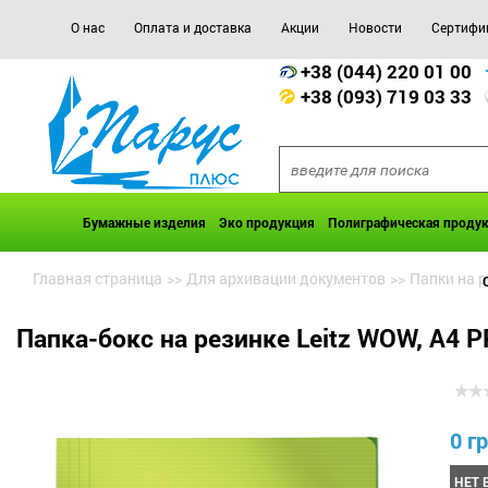
О нас
Оплата и доставка
Акции
Новости
Сертифи
+38 (044) 220 01 00
+38 (093) 719 03 33
Бумажные изделия
Эко продукция
Полиграфическая проду
Главная страница
>>
Для архивации документов
>>
Папки на 
Папка-бокс на резинке Leitz WOW, A4 P
0 гр
НЕТ 