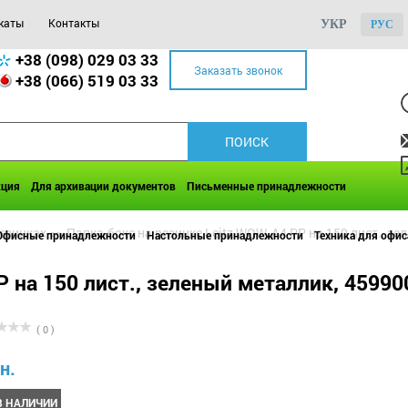
каты
Контакты
УКР
РУС
+38 (098) 029 03 33
Заказать звонок
+38 (066) 519 03 33
кция
Для архивации документов
Письменные принадлежности
резинках
>>
Папка-бокс на резинке Leitz WOW, A4 PP на 150 лист., з
Офисные принадлежности
Настольные принадлежности
Техника для офис
P на 150 лист., зеленый металлик, 45990
( 0 )
н.
В НАЛИЧИИ