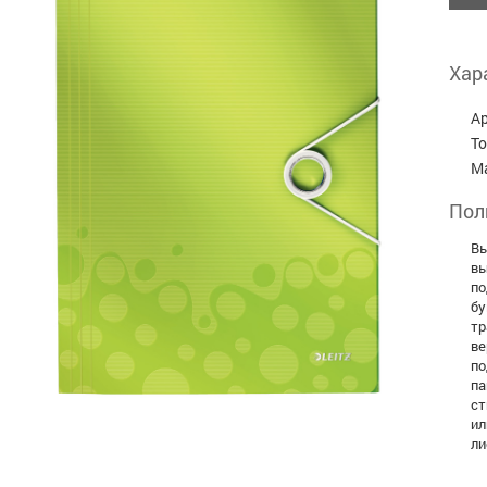
Хар
А
Т
М
Пол
Вы
вы
по
бу
тр
ве
по
па
ст
ил
ли