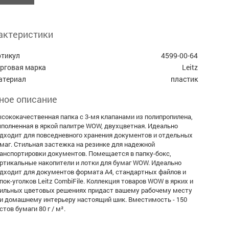
актеристики
ртикул
4599-00-64
орговая марка
Leitz
атериал
пластик
ное описание
сококачественная папка с 3-мя клапанами из полипропилена,
полненная в яркой палитре WOW, двухцветная. Идеально
дходит для повседневного хранения документов и отдельных
маг. Стильная застежка на резинке для надежной
анспортировки документов. Помещается в папку-бокс,
ртикальные накопители и лотки для бумаг WOW. Идеально
дходит для документов формата A4, стандартных файлов и
пок-уголков Leitz CombiFile. Коллекция товаров WOW в ярких и
ильных цветовых решениях придаст вашему рабочему месту
и домашнему интерьеру настоящий шик. Вместимость - 150
стов бумаги 80 г / м².