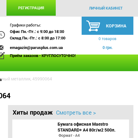
РЕГИСТРАЦИЯ
ЛИЧНЫЙ КАБИНЕТ
Графики работы:
КОРЗИНА
Офис Пн.-Пт.: с 9:00 до 18:00
Склад Пн.-Пт.: с 8:00 до 17:00
0 товаров
emagazin@parusplus.com.ua
0 грн.
Приём заказов - КРУГЛОСУТОЧНО!
еленый металлик, 45990064
а
064
Хиты продаж
Смотреть все >
Бумага офисная Maestro
STANDARD+ А4 80г/м2 500л.
Формат - А4