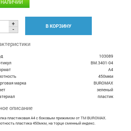
 НАЛИЧИИ
В КОРЗИНУ
актеристики
од
103089
ртикул
BM.3401-04
ормат
А4
лотность
450мкм
орговая марка
BUROMAX
вет
зеленый
атериал
пластик
ное описание
пка пластиковая A4 с боковым прижимом от ТМ BUROMAX.
отность пластика 450мкм, на торце сменный индекс.