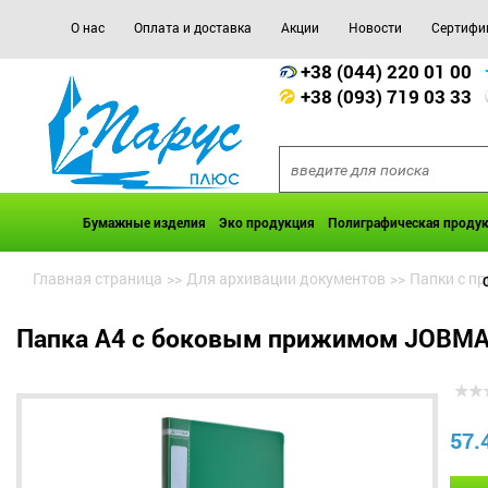
О нас
Оплата и доставка
Акции
Новости
Сертифи
+38 (044) 220 01 00
+38 (093) 719 03 33
Бумажные изделия
Эко продукция
Полиграфическая проду
Главная страница
>>
Для архивации документов
>>
Папки с п
Папка A4 с боковым прижимом JOBMA
57.