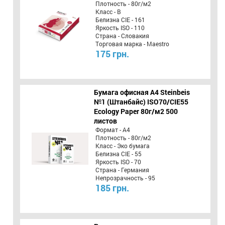
Плотность - 80г/м2
Класс - B
Белизна CIE - 161
Яркость ISO - 110
Страна - Словакия
Торговая марка - Maestro
175 грн.
Бумага офисная A4 Steinbeis
№1 (Штанбайс) ISO70/СІЕ55
Ecology Paper 80г/м2 500
листов
Формат - А4
Плотность - 80г/м2
Класс - Эко бумага
Белизна CIE - 55
Яркость ISO - 70
Страна - Германия
Непрозрачность - 95
185 грн.