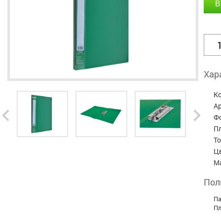
В
Хар
К
А
Ф
П
Т
Ц
М
Пол
Па
Пл