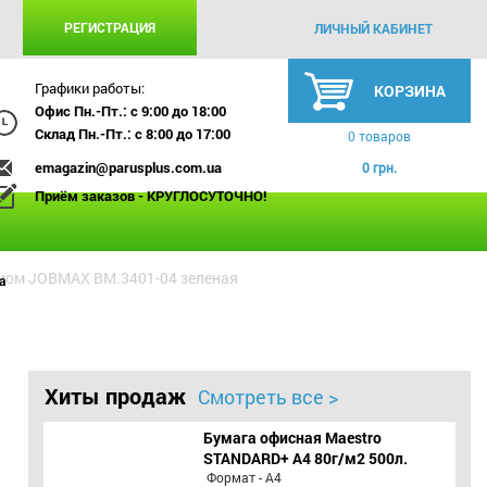
РЕГИСТРАЦИЯ
ЛИЧНЫЙ КАБИНЕТ
Графики работы:
КОРЗИНА
Офис Пн.-Пт.: с 9:00 до 18:00
Склад Пн.-Пт.: с 8:00 до 17:00
0 товаров
emagazin@parusplus.com.ua
0 грн.
Приём заказов - КРУГЛОСУТОЧНО!
мом JOBMAX BM.3401-04 зеленая
а
Хиты продаж
Смотреть все >
Бумага офисная Maestro
STANDARD+ А4 80г/м2 500л.
Формат - А4