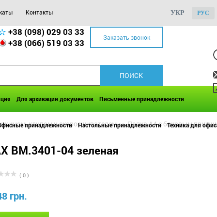
каты
Контакты
УКР
РУС
+38 (098) 029 03 33
Заказать звонок
+38 (066) 519 03 33
кция
Для архивации документов
Письменные принадлежности
рижимом, клипом и скоросшивателем
>>
Папка A4 с боковым прижи
Офисные принадлежности
Настольные принадлежности
Техника для офис
X BM.3401-04 зеленая
( 0 )
48 грн.