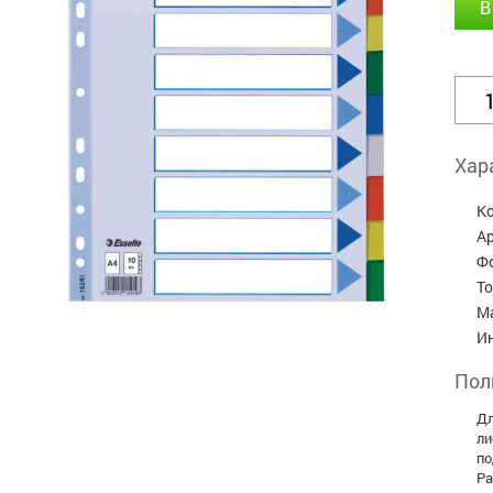
В
Хар
К
А
Ф
Т
М
И
Пол
Дл
ли
по
Ра