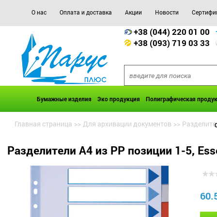
О нас
Оплата и доставка
Акции
Новости
Сертифи
+38 (044) 220 01 00
+38 (093) 719 03 33
Бумажные изделия
Эко продукция
Полиграфическая проду
Главная страница
>>
Для архивации документов
>>
Разделите
Разделители А4 из PP позиции 1-5, Ess
60.