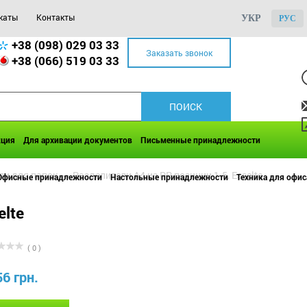
каты
Контакты
УКР
РУС
+38 (098) 029 03 33
Заказать звонок
+38 (066) 519 03 33
кция
Для архивации документов
Письменные принадлежности
ли для папок
>>
Разделители А4 из PP позиции 1-5, Esselte
Офисные принадлежности
Настольные принадлежности
Техника для офис
elte
( 0 )
56 грн.