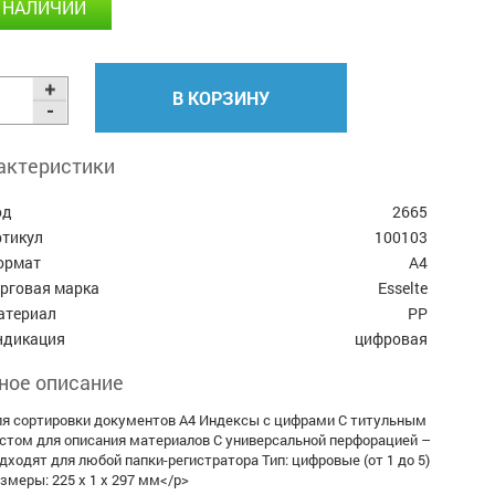
 НАЛИЧИИ
В КОРЗИНУ
актеристики
од
2665
ртикул
100103
ормат
А4
орговая марка
Esselte
атериал
PP
ндикация
цифровая
ное описание
я сортировки документов А4 Индексы с цифрами С титульным
стом для описания материалов С универсальной перфорацией –
дходят для любой папки-регистратора Тип: цифровые (от 1 до 5)
змеры: 225 х 1 х 297 мм</p>