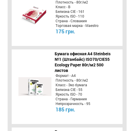
Плотность - 80г/м2
Класс - B
Белизна CIE - 161
Яркость ISO - 110
Страна - Словакия
Торговая марка - Maestro
175 грн.
Бумага офисная A4 Steinbeis
№1 (Штанбайс) ISO70/СІЕ55
Ecology Paper 80г/м2 500
листов
Формат - А4
Плотность - 80г/м2
Класс - Эко бумага
Белизна CIE - 55
Яркость ISO - 70
Страна - Германия
Непрозрачность - 95
185 грн.