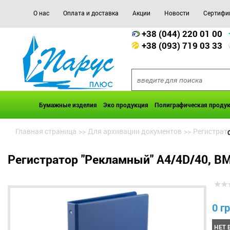
О нас
Оплата и доставка
Акции
Новости
Сертифи
+38 (044) 220 01 00
+38 (093) 719 03 33
Бумажные изделия
Эко продукция
Полиграфическая проду
Главная страница
>>
Для архивации документов
>>
Регистрат
Регистратор "Рекламный" А4/4D/40, B
0 гр
НЕТ 