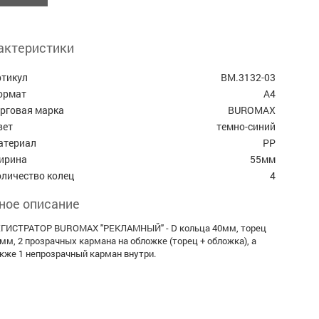
актеристики
ртикул
BM.3132-03
ормат
А4
орговая марка
BUROMAX
вет
темно-синий
атериал
PP
ирина
55мм
оличество колец
4
ное описание
ГИСТРАТОР BUROMAX "РЕКЛАМНЫЙ" - D кольца 40мм, торец
мм, 2 прозрачных кармана на обложке (торец + обложка), а
кже 1 непрозрачный карман внутри.