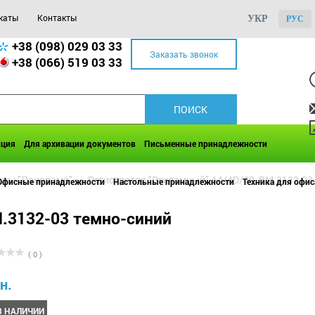
каты
Контакты
УКР
РУС
+38 (098) 029 03 33
Заказать звонок
+38 (066) 519 03 33
кция
Для архивации документов
Письменные принадлежности
оры "Панорама"
>>
Регистратор "Рекламный" А4/4D/40, BM.3132-03
Офисные принадлежности
Настольные принадлежности
Техника для офис
M.3132-03 темно-синий
( 0 )
н.
В НАЛИЧИИ