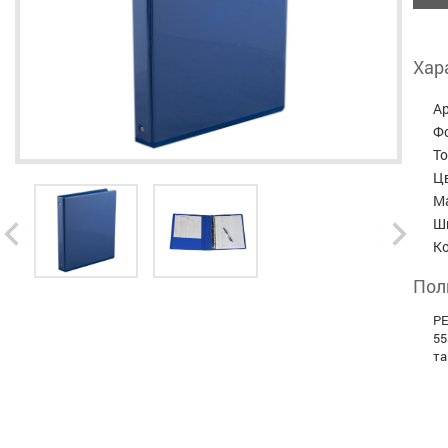
Хар
А
Ф
Т
Ц
М
Ш
К
Пол
РЕ
55
та