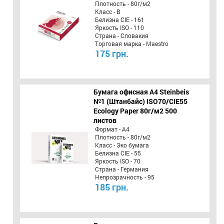
Плотность - 80г/м2
Класс - B
Белизна CIE - 161
Яркость ISO - 110
Страна - Словакия
Торговая марка - Maestro
175 грн.
Бумага офисная A4 Steinbeis
№1 (Штанбайс) ISO70/СІЕ55
Ecology Paper 80г/м2 500
листов
Формат - А4
Плотность - 80г/м2
Класс - Эко бумага
Белизна CIE - 55
Яркость ISO - 70
Страна - Германия
Непрозрачность - 95
185 грн.