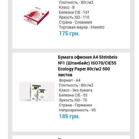
Плотность - 80г/м2
Класс - B
Белизна CIE - 161
Яркость ISO - 110
Страна - Словакия
Торговая марка - Maestro
175 грн.
Бумага офисная A4 Steinbeis
№1 (Штанбайс) ISO70/СІЕ55
Ecology Paper 80г/м2 500
листов
Формат - А4
Плотность - 80г/м2
Класс - Эко бумага
Белизна CIE - 55
Яркость ISO - 70
Страна - Германия
Непрозрачность - 95
185 грн.