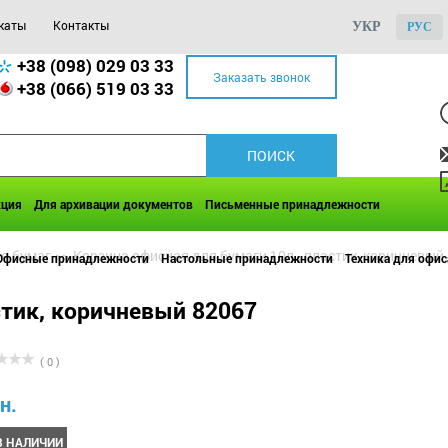
каты
Контакты
УКР
РУС
+38 (098) 029 03 33
Заказать звонок
+38 (066) 519 03 33
кция
Для архивации документов
Письменные принадлежности
я бумаг
>>
Корзина офисная для бумаги 10л., пластик, коричневый
Офисные принадлежности
Настольные принадлежности
Техника для офис
стик, коричневый 82067
( 0 )
н.
В НАЛИЧИИ