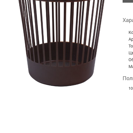
Хар
К
А
Т
Ц
О
М
Пол
10