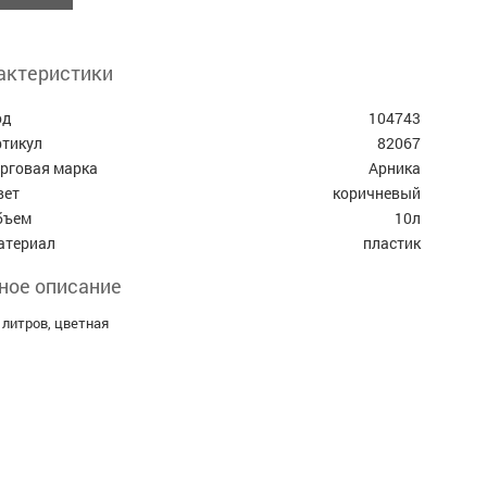
актеристики
од
104743
ртикул
82067
орговая марка
Арника
вет
коричневый
бъем
10л
атериал
пластик
ное описание
 литров, цветная