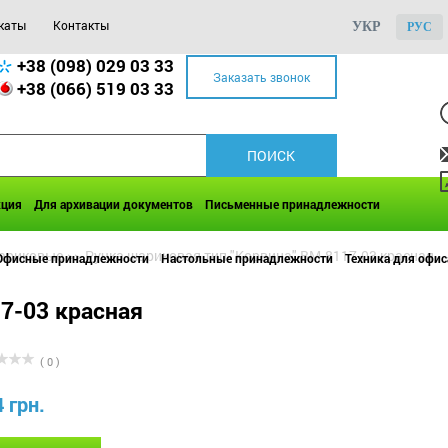
каты
Контакты
УКР
РУС
+38 (098) 029 03 33
Заказать звонок
+38 (066) 519 03 33
кция
Для архивации документов
Письменные принадлежности
шариковые
>>
Ручка шариковая тип "Корвина" BM.8117-03 красная
Офисные принадлежности
Настольные принадлежности
Техника для офис
7-03 красная
( 0 )
4 грн.