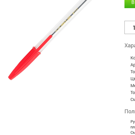
В
Хар
К
А
Т
Ц
М
Т
С
Пол
Ру
пл
См