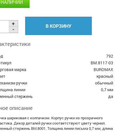
 НАЛИЧИИ
В КОРЗИНУ
актеристики
од
792
ртикул
BM.8117-03
орговая марка
BUROMAX
вет
красный
еханизм ручки
обычный
олщина линии
0,7 мм
менный стержень
да
ное описание
чка шариковая с колпачком. Корпус ручки из прозрачного
астика. Декор деталей ручки соответствуют цвету чернил.
енный стержень BM.8001. Толщина линии письма 0,7 мм, длина