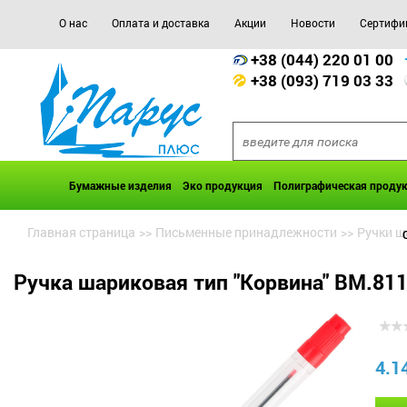
О нас
Оплата и доставка
Акции
Новости
Сертифи
+38 (044) 220 01 00
+38 (093) 719 03 33
Бумажные изделия
Эко продукция
Полиграфическая проду
Главная страница
>>
Письменные принадлежности
>>
Ручки 
Ручка шариковая тип "Корвина" BM.811
4.1