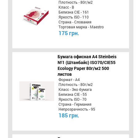
Плотность - 80г/м2
Класс - B
Белизна CIE - 161
Яркость ISO - 110
Страна - Словакия
Торговая марка - Maestro
175 грн.
Бумага офисная A4 Steinbeis
№1 (Штанбайс) ISO70/СІЕ55
Ecology Paper 80г/м2 500
листов
Формат - А4
Плотность - 80г/м2
Класс - Эко бумага
Белизна CIE - 55
Яркость ISO - 70
Страна - Германия
Непрозрачность - 95
185 грн.