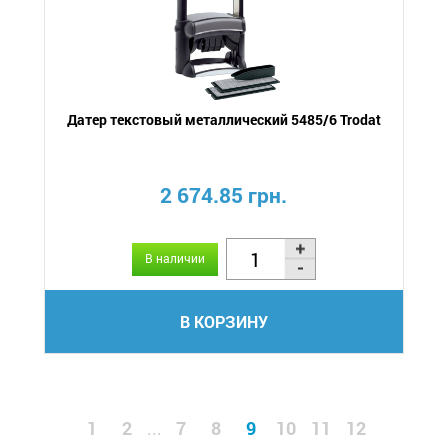
Датер текстовый металлический 5485/6 Trodat
2 674.85 грн.
В наличии
В КОРЗИНУ
1
2
7
8
9
10
11
12
...