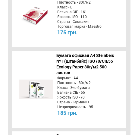
Плотность - 80г/м2
Класс - B
Белизна CIE - 161
Яркость ISO - 110
Страна - Словакия
Торговая марка - Maestro
175 грн.
Бумага офисная A4 Steinbeis
№1 (Штанбайс) ISO70/СІЕ55
Ecology Paper 80г/м2 500
листов
Формат - А4
Плотность - 80г/м2
Класс - Эко бумага
Белизна CIE - 55
Яркость ISO - 70
Страна - Германия
Непрозрачность - 95
185 грн.