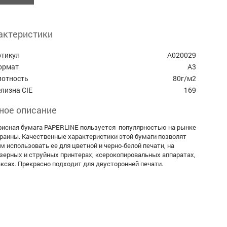
актеристики
ртикул
А020029
ормат
А3
лотность
80г/м2
лизна CIE
169
ное описание
исная бумага PAPERLINE пользуется популярностью на рынке
раины. Качественные характеристики этой бумаги позволят
м использовать ее для цветной и черно-белой печати, на
зерных и струйных принтерах, ксерокопировальных аппаратах,
ксах. Прекрасно подходит для двусторонней печати.