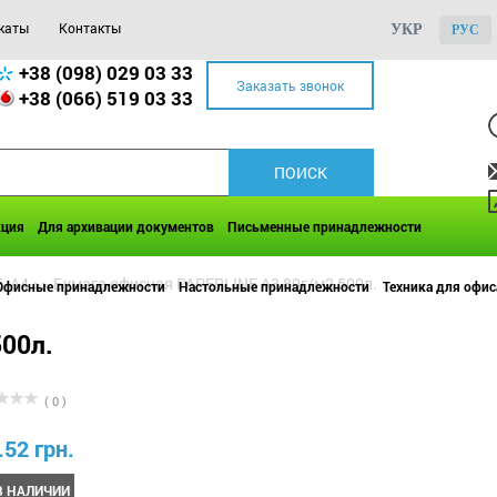
каты
Контакты
УКР
РУС
+38 (098) 029 03 33
Заказать звонок
+38 (066) 519 03 33
кция
Для архивации документов
Письменные принадлежности
, А4
>>
Бумага офисная PAPERLINE А3 80г/м2 500л.
Офисные принадлежности
Настольные принадлежности
Техника для офис
00л.
( 0 )
.52 грн.
В НАЛИЧИИ