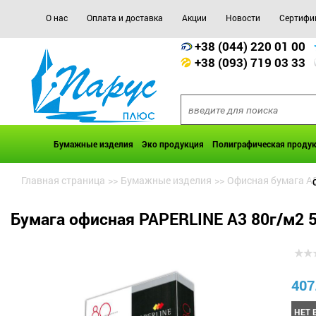
О нас
Оплата и доставка
Акции
Новости
Сертифи
+38 (044) 220 01 00
+38 (093) 719 03 33
Бумажные изделия
Эко продукция
Полиграфическая проду
Главная страница
>>
Бумажные изделия
>>
Офисная бумага А5
Бумага офисная PAPERLINE А3 80г/м2 5
407
НЕТ 