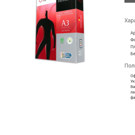
Хар
А
Ф
П
Бе
Пол
Оф
Ук
Ва
ла
фа