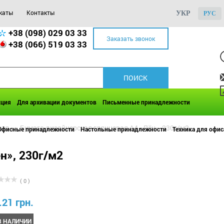
каты
Контакты
УКР
РУС
+38 (098) 029 03 33
Заказать звонок
+38 (066) 519 03 33
кция
Для архивации документов
Письменные принадлежности
кая
>>
Бумага дизайнерская глянцевая А4 «Лён», 230г/м2
Офисные принадлежности
Настольные принадлежности
Техника для офис
н», 230г/м2
( 0 )
.21 грн.
В НАЛИЧИИ