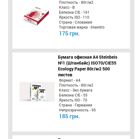
Плотность - 80г/м2
Класс - B
Белизна CIE - 161
Яркость ISO - 110
Страна - Словакия
Торговая марка - Maestro
175 грн.
Бумага офисная A4 Steinbeis
№1 (Штанбайс) ISO70/СІЕ55
Ecology Paper 80г/м2 500
листов
Формат - А4
Плотность - 80г/м2
Класс - Эко бумага
Белизна CIE - 55
Яркость ISO - 70
Страна - Германия
Непрозрачность - 95
185 грн.