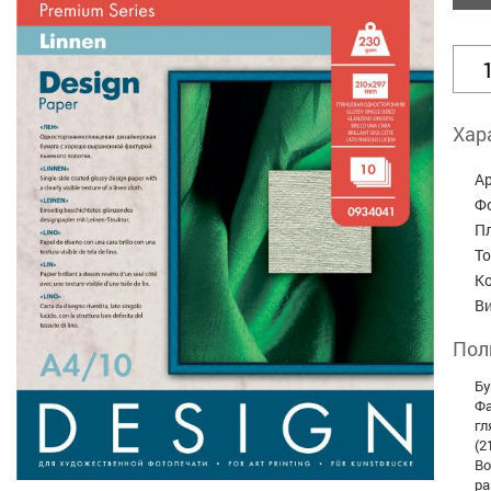
Хар
А
Ф
П
Т
К
В
Пол
Бу
Фа
гл
(2
Во
ра