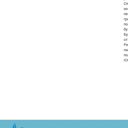
Сп
из
пе
гр
по
бу
Бу
от
Ре
па
по
IC