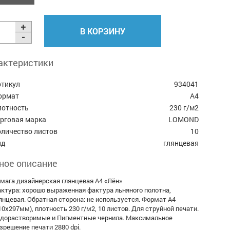
В КОРЗИНУ
актеристики
ртикул
934041
ормат
А4
лотность
230 г/м2
орговая марка
LOMOND
оличество листов
10
ид
глянцевая
ное описание
мага дизайнерская глянцевая А4 «Лён»
ктура: хорошо выраженная фактура льняного полотна,
янцевая. Обратная сторона: не используется. Формат A4
10x297мм), плотность 230 г/м2, 10 листов. Для струйной печати.
дорастворимые и Пигментные чернила. Максимальное
зрешение печати 2880 dpi.