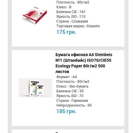
Плотность - 80г/м2
Класс - B
Белизна CIE - 161
Яркость ISO - 110
Страна - Словакия
Торговая марка - Maestro
175 грн.
Бумага офисная A4 Steinbeis
№1 (Штанбайс) ISO70/СІЕ55
Ecology Paper 80г/м2 500
листов
Формат - А4
Плотность - 80г/м2
Класс - Эко бумага
Белизна CIE - 55
Яркость ISO - 70
Страна - Германия
Непрозрачность - 95
185 грн.