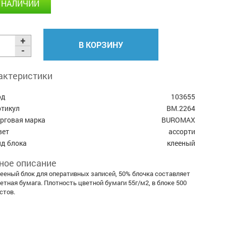
 НАЛИЧИИ
В КОРЗИНУ
актеристики
од
103655
ртикул
BM.2264
орговая марка
BUROMAX
вет
ассорти
ид блока
клееный
ное описание
ееный блок для оперативных записей, 50% блочка составляет
етная бумага. Плотность цветной бумаги 55г/м2, в блоке 500
стов.