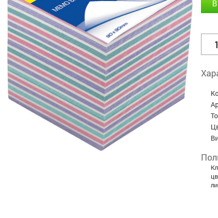
В
Хар
К
А
Т
Ц
В
Пол
Кл
цв
ли