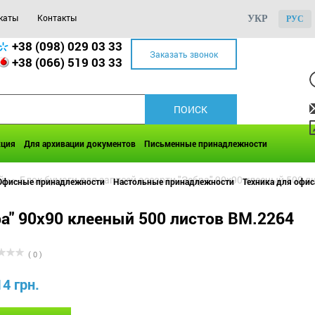
каты
Контакты
УКР
РУС
+38 (098) 029 03 33
Заказать звонок
+38 (066) 519 03 33
кция
Для архивации документов
Письменные принадлежности
й
>>
Блок бумаги для записей ассорти "Зебра" 90х90 клееный 500 л
Офисные принадлежности
Настольные принадлежности
Техника для офис
ра" 90х90 клееный 500 листов BM.2264
( 0 )
14 грн.