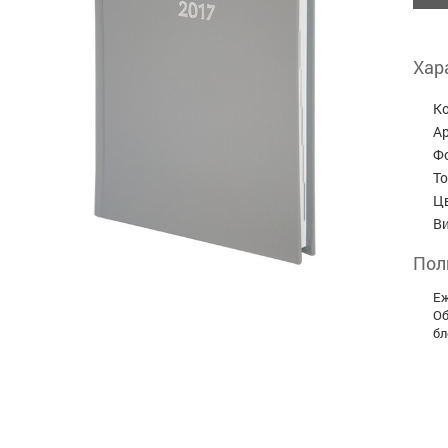
Хар
К
А
Ф
Т
Ц
В
Пол
Еж
Об
бл