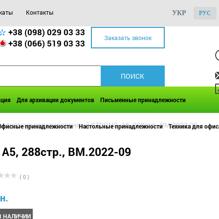
каты
Контакты
УКР
РУС
+38 (098) 029 03 33
Заказать звонок
+38 (066) 519 03 33
кция
Для архивации документов
Письменные принадлежности
едневник недатированный STRONG, A5, 288стр., BM.2022-09
Офисные принадлежности
Настольные принадлежности
Техника для офис
5, 288стр., BM.2022-09
( 0 )
н.
В НАЛИЧИИ