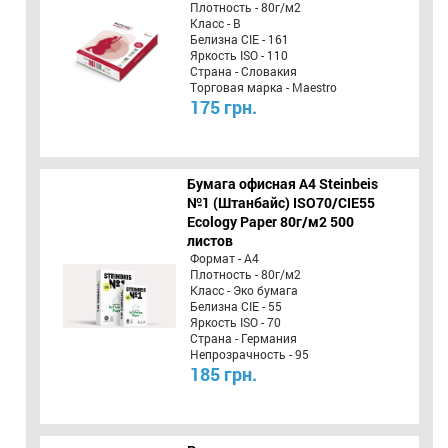
Плотность - 80г/м2
Класс - B
Белизна CIE - 161
Яркость ISO - 110
Страна - Словакия
Торговая марка - Maestro
175 грн.
Бумага офисная A4 Steinbeis
№1 (Штанбайс) ISO70/СІЕ55
Ecology Paper 80г/м2 500
листов
Формат - А4
Плотность - 80г/м2
Класс - Эко бумага
Белизна CIE - 55
Яркость ISO - 70
Страна - Германия
Непрозрачность - 95
185 грн.