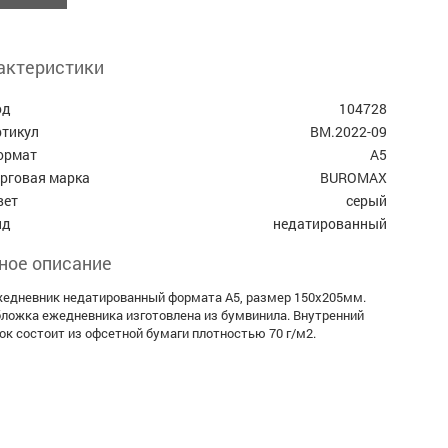
актеристики
од
104728
ртикул
BM.2022-09
ормат
А5
орговая марка
BUROMAX
вет
серый
ид
недатированный
ное описание
едневник недатированный формата А5, размер 150х205мм.
ложка ежедневника изготовлена из бумвинила. Внутренний
ок состоит из офсетной бумаги плотностью 70 г/м2.