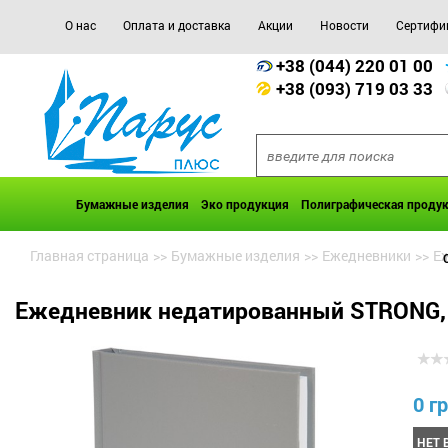
О нас
Оплата и доставка
Акции
Новости
Сертифи
+38 (044) 220 01 00
+38 (093) 719 03 33
Бумажные изделия
Эко продукция
Полиграфическая проду
Главная страница
>>
Бумажные изделия
>>
Ежедневники
>>
Еж
Ежедневник недатированный STRONG, A
0 гр
НЕТ 