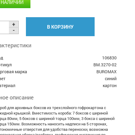
 НАЛИЧИИ
В КОРЗИНУ
актеристики
од
106830
ртикул
BM.3270-02
орговая марка
BUROMAX
вет
синий
атериал
картон
ное описание
роб для архивных боксов из трехслойного гофрокартона с
кидной крышкой. Вместимость короба: 7 боксов с шириной
рца 80мм, 5 боксов с шириной торца 100мм, 3 бокса с шириной
рца 150мм. Возможность наносить надписи на 5 сторонах,
гономичные отверстия для удобства переноски, возможна
огократная сборка/разборка, графическая инструкция по