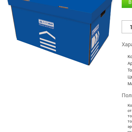
В
Хар
К
А
Т
Ц
М
Пол
Ко
от
то
то
эр
мн