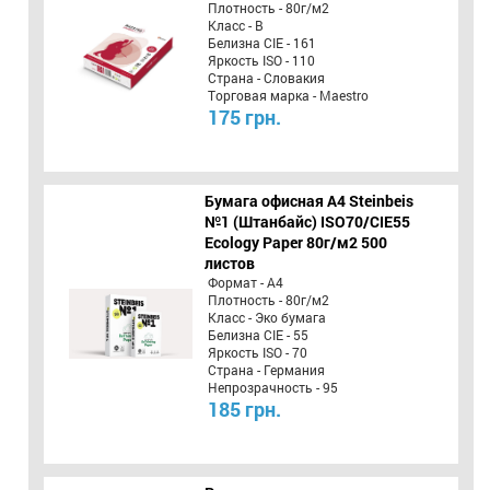
Плотность - 80г/м2
Класс - B
Белизна CIE - 161
Яркость ISO - 110
Страна - Словакия
Торговая марка - Maestro
175 грн.
Бумага офисная A4 Steinbeis
№1 (Штанбайс) ISO70/СІЕ55
Ecology Paper 80г/м2 500
листов
Формат - А4
Плотность - 80г/м2
Класс - Эко бумага
Белизна CIE - 55
Яркость ISO - 70
Страна - Германия
Непрозрачность - 95
185 грн.