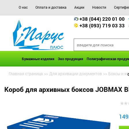
О нас
Оплата и доставка
Акции
Новости
Сертифи
+38 (044) 220 01 00
+38 (093) 719 03 33
Бумажные изделия
Эко продукция
Полиграфическая проду
Главная страница
>>
Для архивации документов
>>
Боксы и к
Короб для архивных боксов JOBMAX B
149