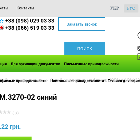
каты
Контакты
УКР
РУС
+38 (098) 029 03 33
Заказать звонок
+38 (066) 519 03 33
кция
Для архивации документов
Письменные принадлежности
оробы для архивации
>>
Короб для архивных боксов JOBMAX BM.32
Офисные принадлежности
Настольные принадлежности
Техника для офис
M.3270-02 синий
( 0 )
.22 грн.