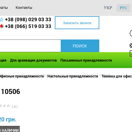
каты
Контакты
УКР
РУС
+38 (098) 029 03 33
Заказать звонок
+38 (066) 519 03 33
кция
Для архивации документов
Письменные принадлежности
резинках
>>
Папка пластиковая на резинке SCHOLZ 10506
Офисные принадлежности
Настольные принадлежности
Техника для офис
 10506
( 0 )
20 грн.
В НАЛИЧИИ