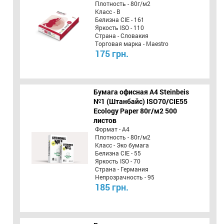
Плотность - 80г/м2
Класс - B
Белизна CIE - 161
Яркость ISO - 110
Страна - Словакия
Торговая марка - Maestro
175 грн.
Бумага офисная A4 Steinbeis
№1 (Штанбайс) ISO70/СІЕ55
Ecology Paper 80г/м2 500
листов
Формат - А4
Плотность - 80г/м2
Класс - Эко бумага
Белизна CIE - 55
Яркость ISO - 70
Страна - Германия
Непрозрачность - 95
185 грн.