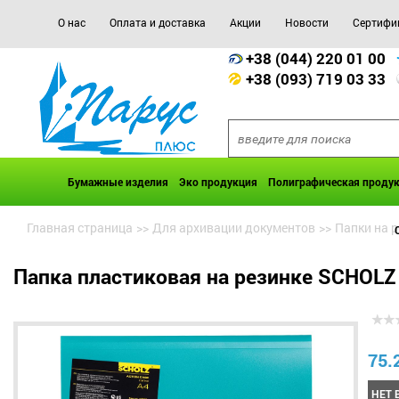
О нас
Оплата и доставка
Акции
Новости
Сертифи
+38 (044) 220 01 00
+38 (093) 719 03 33
Бумажные изделия
Эко продукция
Полиграфическая проду
Главная страница
>>
Для архивации документов
>>
Папки на 
Папка пластиковая на резинке SCHOLZ
75.
НЕТ 