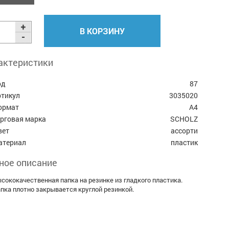
В КОРЗИНУ
актеристики
од
87
ртикул
3035020
ормат
А4
орговая марка
SCHOLZ
вет
ассорти
атериал
пластик
ное описание
сококачественная папка на резинке из гладкого пластика.
пка плотно закрывается круглой резинкой.