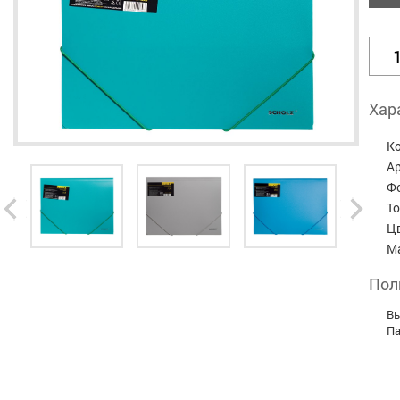
Хар
К
А
Ф
Т
Ц
М
Пол
Вы
Па