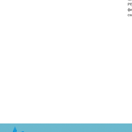
PP
фи
см