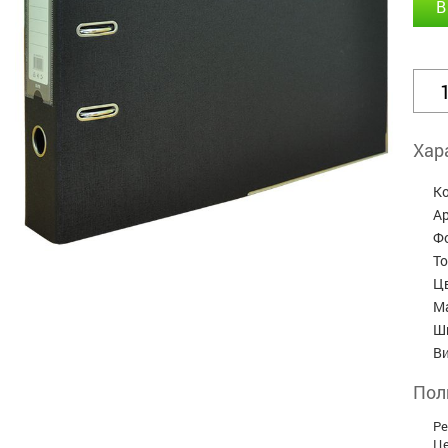
В
Хар
К
А
Ф
Т
Ц
М
Ш
В
Пол
Ре
Це