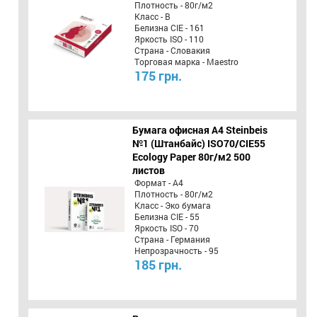
Плотность - 80г/м2
Класс - B
Белизна CIE - 161
Яркость ISO - 110
Страна - Словакия
Торговая марка - Maestro
175 грн.
Бумага офисная A4 Steinbeis
№1 (Штанбайс) ISO70/СІЕ55
Ecology Paper 80г/м2 500
листов
Формат - А4
Плотность - 80г/м2
Класс - Эко бумага
Белизна CIE - 55
Яркость ISO - 70
Страна - Германия
Непрозрачность - 95
185 грн.