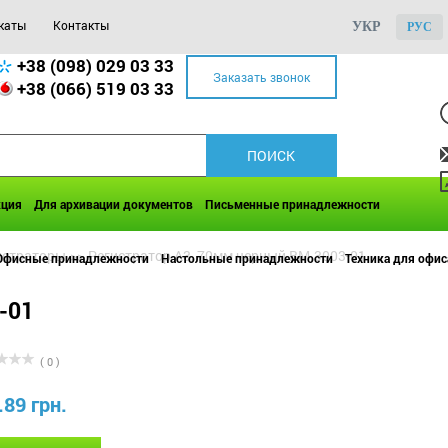
каты
Контакты
УКР
РУС
+38 (098) 029 03 33
Заказать звонок
+38 (066) 519 03 33
кция
Для архивации документов
Письменные принадлежности
истраторы
>>
Регистратор А3, 70мм черный BM.3003-01
Офисные принадлежности
Настольные принадлежности
Техника для офис
-01
( 0 )
.89 грн.