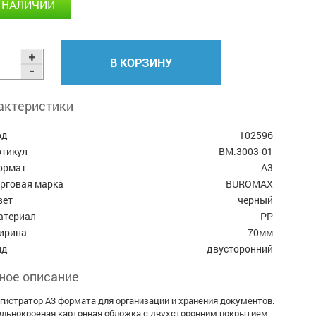
 НАЛИЧИИ
В КОРЗИНУ
актеристики
од
102596
ртикул
BM.3003-01
ормат
А3
орговая марка
BUROMAX
вет
черный
атериал
PP
ирина
70мм
ид
двусторонний
ное описание
гистратор А3 формата для организации и хранения документов.
льнокроеная картонная обложка с двухсторонним покрытием