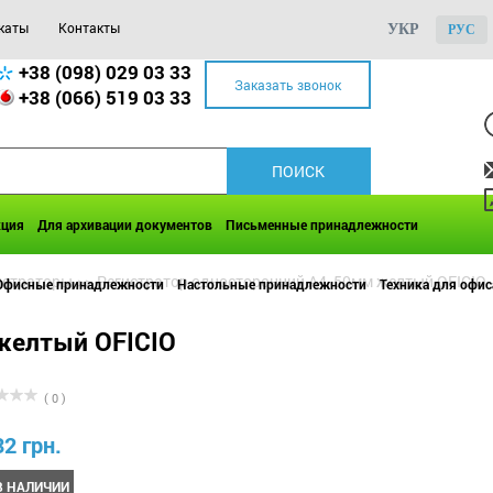
каты
Контакты
УКР
РУС
+38 (098) 029 03 33
Заказать звонок
+38 (066) 519 03 33
кция
Для архивации документов
Письменные принадлежности
истраторы
>>
Регистратор односторонний А4, 50мм желтый OFICIO
Офисные принадлежности
Настольные принадлежности
Техника для офис
желтый OFICIO
( 0 )
32 грн.
В НАЛИЧИИ