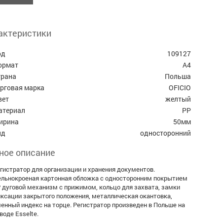
актеристики
од
109127
ормат
А4
трана
Польша
орговая марка
OFICIO
вет
желтый
атериал
PP
ирина
50мм
ид
односторонний
ное описание
гистратор для организации и хранения документов.
льнокроеная картонная обложка с односторонним покрытием
, дуговой механизм с прижимом, кольцо для захвата, замки
ксации закрытого положения, металлическая окантовка,
енный индекс на торце. Регистратор произведен в Польше на
воде Esselte.