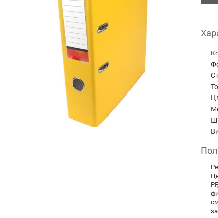
Хар
К
Ф
С
Т
Ц
М
Ш
В
Пол
Ре
Це
PP
фи
см
за