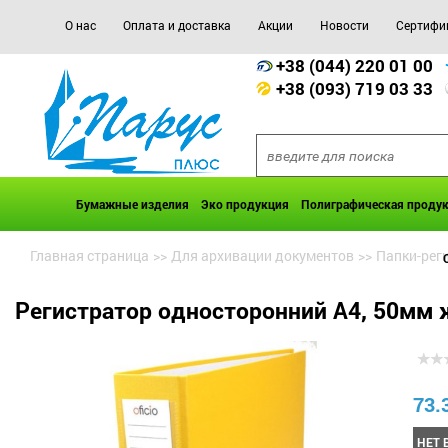
О нас
Оплата и доставка
Акции
Новости
Сертифи
+38 (044) 220 01 00
+38 (093) 719 03 33
Бумажные изделия
Эко продукция
Полиграфическая проду
Главная страница
>>
Для архивации документов
>>
Папки-рег
Регистратор односторонний А4, 50мм 
73.
НЕТ 