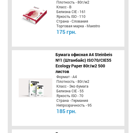
Плотность - 80г/м2
Класс - B
Белизна CIE - 161
Яркость ISO - 110
Страна - Словакия
Торговая марка - Maestro
175 грн.
Бумага офисная A4 Steinbeis
№1 (Штанбайс) ISO70/СІЕ55
Ecology Paper 80г/м2 500
листов
Формат - А4
Плотность - 80г/м2
Класс - Эко бумага
Белизна CIE - 55
Яркость ISO - 70
Страна - Германия
Непрозрачность - 95
185 грн.