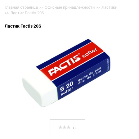
Главная страница
>>
Офисные принадлежности
>>
Ластики
>>
Ластик Factis 20S
Ластик Factis 20S
( 0 )