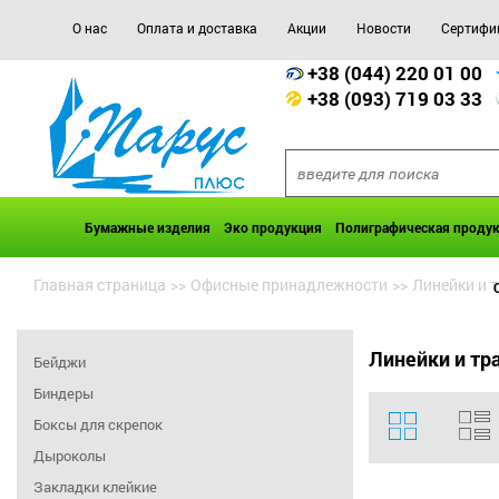
О нас
Оплата и доставка
Акции
Новости
Сертифи
+38 (044) 220 01 00
+38 (093) 719 03 33
Бумажные изделия
Эко продукция
Полиграфическая проду
Главная страница
>>
Офисные принадлежности
>>
Линейки и 
Линейки и тр
Бейджи
Биндеры
Боксы для скрепок
Дыроколы
Закладки клейкие