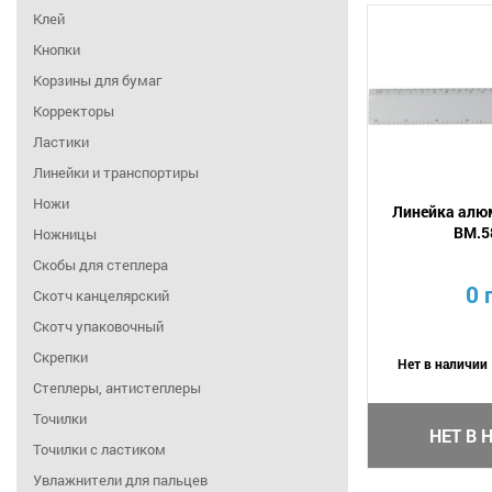
Клей
Кнопки
Корзины для бумаг
Корректоры
Ластики
Линейки и транспортиры
Ножи
Линейка алю
BM.5
Ножницы
Скобы для степлера
0 
Скотч канцелярский
Скотч упаковочный
Скрепки
Нет в наличии
Степлеры, антистеплеры
Точилки
НЕТ В 
Точилки с ластиком
Увлажнители для пальцев