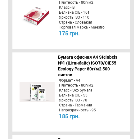
Плотность - 80г/м2
Класс - B
Белизна CIE - 161
Яркость ISO - 110
Страна - Словакия
Торговая марка - Maestro
175 грн.
Бумага офисная A4 Steinbeis
№1 (Штанбайс) ISO70/СІЕ55
Ecology Paper 80г/м2 500
листов
Формат - А4
Плотность - 80г/м2
Класс - Эко бумага
Белизна CIE - 55
Яркость ISO - 70
Страна - Германия
Непрозрачность - 95
185 грн.