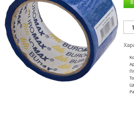
В
Хар
К
А
П
Т
Ц
Р