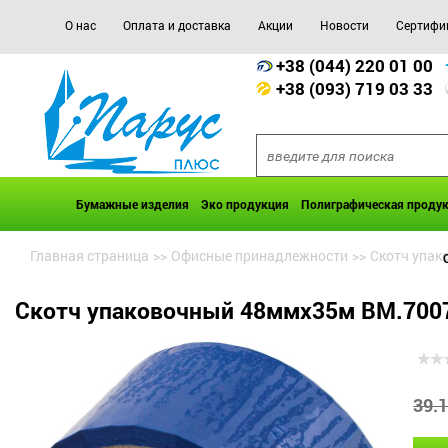
О нас
Оплата и доставка
Акции
Новости
Сертифи
+38 (044) 220 01 00
+38 (093) 719 03 33
Бумажные изделия
Эко продукция
Полиграфическая проду
Главная страница
>>
Офисные принадлежности
>>
Скотч упак
Скотч упаковочный 48ммx35м BM.7007
39.1