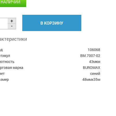
 НАЛИЧИИ
В КОРЗИНУ
актеристики
од
106068
ртикул
BM.7007-02
лотность
43мкм
орговая марка
BUROMAX
вет
синий
азмер
48ммx35м