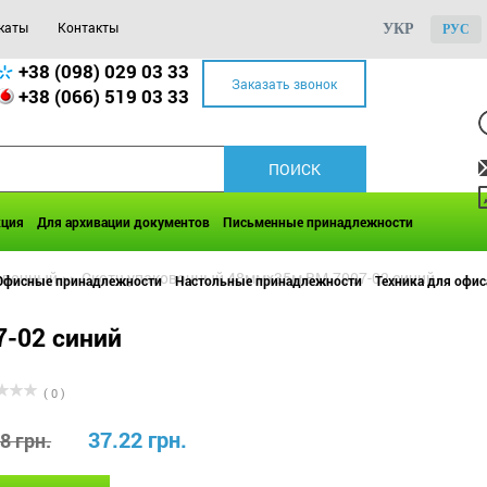
каты
Контакты
УКР
РУС
+38 (098) 029 03 33
Заказать звонок
+38 (066) 519 03 33
кция
Для архивации документов
Письменные принадлежности
овочный
>>
Скотч упаковочный 48ммx35м BM.7007-02 синий
Офисные принадлежности
Настольные принадлежности
Техника для офис
-02 синий
( 0 )
37.22 грн.
8 грн.