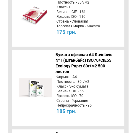
Плотность - 80г/м2
Класс - B
Белизна CIE - 161
Яркость ISO - 110
Страна - Словакия
Торговая марка - Maestro
175 грн.
Бумага офисная A4 Steinbeis
№1 (Штанбайс) ISO70/СІЕ55
Ecology Paper 80г/м2 500
листов
Формат - А4
Плотность - 80г/м2
Класс - Эко бумага
Белизна CIE - 55
Яркость ISO - 70
Страна - Германия
Непрозрачность - 95
185 грн.