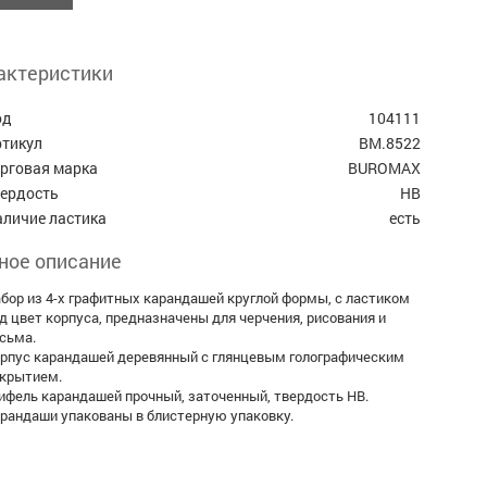
актеристики
од
104111
ртикул
BM.8522
орговая марка
BUROMAX
вердость
HB
аличие ластика
есть
ное описание
бор из 4-х графитных карандашей круглой формы, с ластиком
д цвет корпуса, предназначены для черчения, рисования и
сьма.
рпус карандашей деревянный с глянцевым голографическим
крытием.
ифель карандашей прочный, заточенный, твердость НВ.
рандаши упакованы в блистерную упаковку.