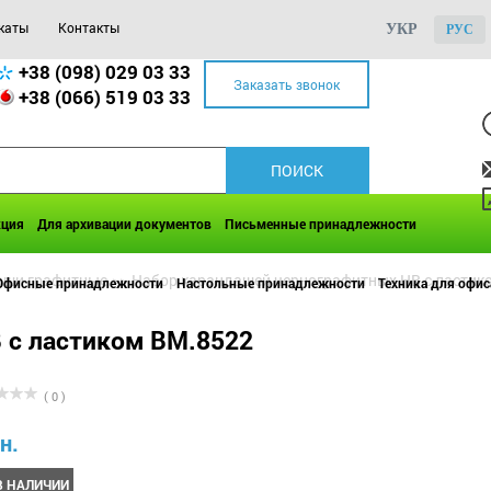
каты
Контакты
УКР
РУС
+38 (098) 029 03 33
Заказать звонок
+38 (066) 519 03 33
кция
Для архивации документов
Письменные принадлежности
аши графитные
>>
Набор карандашей чернографитных НВ с ластик
Офисные принадлежности
Настольные принадлежности
Техника для офис
 с ластиком BM.8522
( 0 )
н.
В НАЛИЧИИ