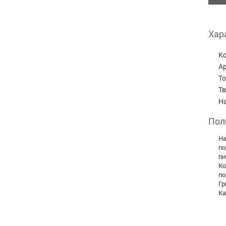
Хар
К
А
Т
Т
Н
Пол
На
по
пи
Ко
по
Гр
Ка