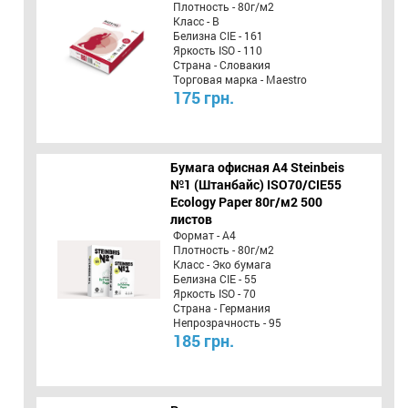
Плотность - 80г/м2
Класс - B
Белизна CIE - 161
Яркость ISO - 110
Страна - Словакия
Торговая марка - Maestro
175 грн.
Бумага офисная A4 Steinbeis
№1 (Штанбайс) ISO70/СІЕ55
Ecology Paper 80г/м2 500
листов
Формат - А4
Плотность - 80г/м2
Класс - Эко бумага
Белизна CIE - 55
Яркость ISO - 70
Страна - Германия
Непрозрачность - 95
185 грн.