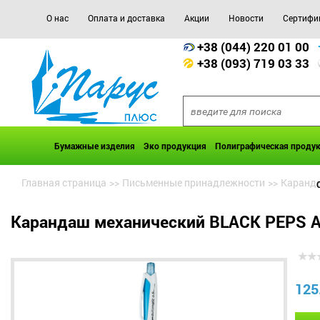
О нас
Оплата и доставка
Акции
Новости
Сертифи
+38 (044) 220 01 00
+38 (093) 719 03 33
Бумажные изделия
Эко продукция
Полиграфическая проду
Главная страница
>>
Письменные принадлежности
>>
Каранда
Карандаш механический BLACK PEPS Au
125