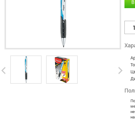
В
Хар
А
Т
Ц
Д
Пол
По
ме
не
на