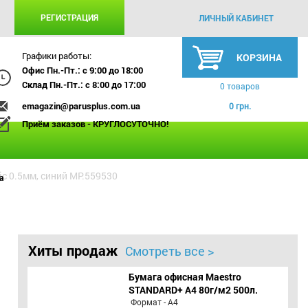
РЕГИСТРАЦИЯ
ЛИЧНЫЙ КАБИНЕТ
Графики работы:
КОРЗИНА
Офис Пн.-Пт.: с 9:00 до 18:00
Склад Пн.-Пт.: с 8:00 до 17:00
0 товаров
emagazin@parusplus.com.ua
0 грн.
Приём заказов - КРУГЛОСУТОЧНО!
c 0.5мм, синий MP.559530
а
Хиты продаж
Смотреть все >
Бумага офисная Maestro
STANDARD+ А4 80г/м2 500л.
Формат - А4