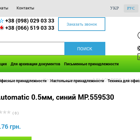
каты
Контакты
УКР
РУС
+38 (098) 029 03 33
Заказать звонок
+38 (066) 519 03 33
кция
Для архивации документов
Письменные принадлежности
ши механические
>>
Карандаш механический BLACK PEPS Automati
Офисные принадлежности
Настольные принадлежности
Техника для офис
tomatic 0.5мм, синий MP.559530
( 0 )
.76 грн.