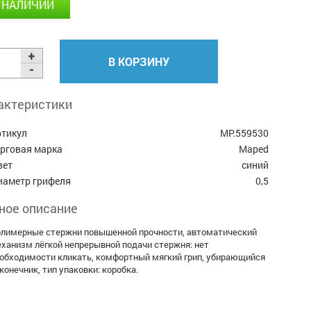
 НАЛИЧИИ
В КОРЗИНУ
актеристики
ртикул
MP.559530
орговая марка
Maped
вет
синий
иаметр грифеля
0,5
ное описание
лимерные стержни повышенной прочности, автоматический
ханизм лёгкой непрерывной подачи стержня: нет
обходимости кликать, комфортный мягкий грип, убирающийся
конечник, тип упаковки: коробка.