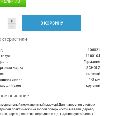
 НАЛИЧИИ
В КОРЗИНУ
актеристики
од
106821
ртикул
1160104
трана
Германия
орговая марка
SCHOLZ
вет
зеленый
олщина линии
1-2 мм
ишущий узел
круглый
ное описание
иверсальный перманентный маркер! Для нанесения стойких
дписей практически на любой поверхности: металл, дерево,
екло, картон, пластик, керамика и т.д. Надпись устойчива к