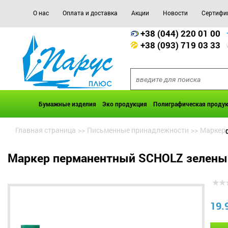
О нас
Оплата и доставка
Акции
Новости
Сертифи
+38 (044) 220 01 00
+38 (093) 719 03 33
Бумажные изделия
Эко продукция
Полиграфическая проду
Главная страница
>>
Письменные принадлежности
>>
Маркер
Маркер перманентный SCHOLZ зелены
19.