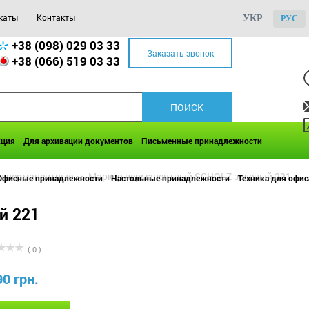
каты
Контакты
УКР
РУС
+38 (098) 029 03 33
Заказать звонок
+38 (066) 519 03 33
кция
Для архивации документов
Письменные принадлежности
ы перманентные
>>
Маркер перманентный SCHOLZ зеленый 221
Офисные принадлежности
Настольные принадлежности
Техника для офис
й 221
( 0 )
90 грн.