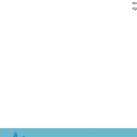
во
Кр