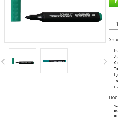
В
Хар
К
А
С
Т
Ц
Т
П
Пол
Ун
на
ст