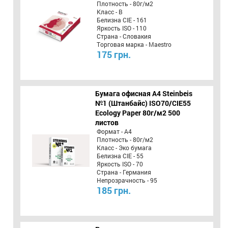
Плотность - 80г/м2
Класс - B
Белизна CIE - 161
Яркость ISO - 110
Страна - Словакия
Торговая марка - Maestro
175 грн.
Бумага офисная A4 Steinbeis
№1 (Штанбайс) ISO70/СІЕ55
Ecology Paper 80г/м2 500
листов
Формат - А4
Плотность - 80г/м2
Класс - Эко бумага
Белизна CIE - 55
Яркость ISO - 70
Страна - Германия
Непрозрачность - 95
185 грн.