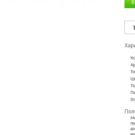
В
Хар
К
А
Т
Ц
Т
П
О
Пол
Ма
пр
до
ма