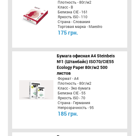
Плотность - 80г/м2
Класс - B
Белизна CIE - 161
Яркость ISO - 110
Страна - Словакия
Торговая марка - Maestro
175 грн.
Бумага офисная A4 Steinbeis
№1 (Штанбайс) ISO70/СІЕ55
Ecology Paper 80г/м2 500
листов
Формат - А4
Плотность - 80г/м2
Класс - Эко бумага
Белизна CIE - 55
Яркость ISO - 70
Страна - Германия
Непрозрачность - 95
185 грн.