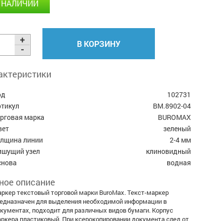
 НАЛИЧИИ
В КОРЗИНУ
актеристики
од
102731
ртикул
BM.8902-04
орговая марка
BUROMAX
вет
зеленый
олщина линии
2-4 мм
ишущий узел
клиновидный
снова
водная
ное описание
ркер текстовый торговой марки BuroMax. Текст-маркер
едназначен для выделения необходимой информации в
кументах, подходит для различных видов бумаги. Корпус
ркера пластиковый. При ксерокопировании документа след от