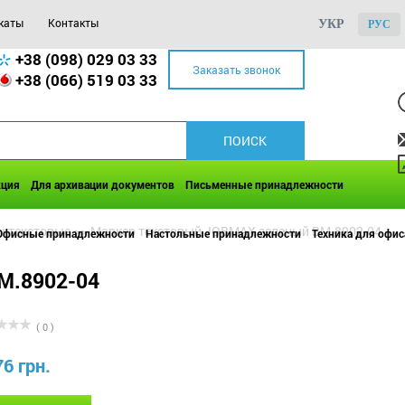
каты
Контакты
УКР
РУС
+38 (098) 029 03 33
Заказать звонок
+38 (066) 519 03 33
кция
Для архивации документов
Письменные принадлежности
 текстовые
>>
Маркер текстовый JOBMAX зеленый BM.8902-04
Офисные принадлежности
Настольные принадлежности
Техника для офис
M.8902-04
( 0 )
76 грн.