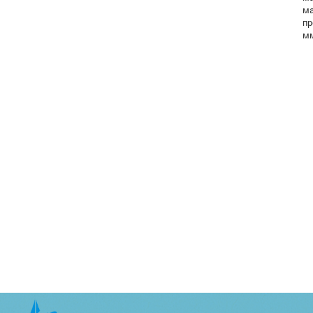
ма
пр
м