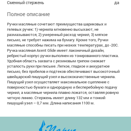
Сменный стержень
да
Полное описание
Ручки масляные сочетают преимущества шариковых и
гелевых ручек: 1) чернила мгновенно высыхают, не
размазываются, 2) умеренный расход чернил, 3) мягкое
письмо, не требует нажима на бумагу. Кроме того, Ручки
масляные способны писать при низких температурах, до -20С.
Ручка масляная Axent Glide имеет лаконичный дизайн,
ребристый корпус ручки выполнен из тонированного пластика.
Удобная область захвата с резиновым грипом снижает
усталость руки при письме. Легкое, гладкое и аккуратное
письмо, без пробелов и подтеков обеспечивают высокоточный
швейцарский пишущий узел и высококачественные чернила.
Пишущий узел осуществляет максимальное сцепление с
поверхностью бумаги и однородную и бесперебойную подачу
чернил, а масляные чернила плавно ложатся, оставляя ровную
четкую линию. Стержень имеет длину 132 мм и тонкий
пишущий узел – 0,7 мм. Длина написания 1100 м.