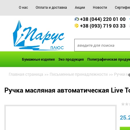
О нас
Оплата и доставка
Акции
Новости
Сертифи
+38 (044) 220 01 00
+38 (093) 719 03 33
Бумажные изделия
Эко продукция
Полиграфическая проду
Главная страница
>>
Письменные принадлежности
>>
Ручки м
Ручка масляная автоматическая Live T
25.