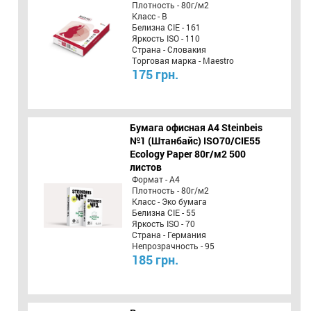
Плотность - 80г/м2
Класс - B
Белизна CIE - 161
Яркость ISO - 110
Страна - Словакия
Торговая марка - Maestro
175 грн.
Бумага офисная A4 Steinbeis
№1 (Штанбайс) ISO70/СІЕ55
Ecology Paper 80г/м2 500
листов
Формат - А4
Плотность - 80г/м2
Класс - Эко бумага
Белизна CIE - 55
Яркость ISO - 70
Страна - Германия
Непрозрачность - 95
185 грн.