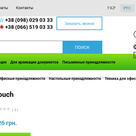
каты
Контакты
УКР
РУС
+38 (098) 029 03 33
Заказать звонок
+38 (066) 519 03 33
кция
Для архивации документов
Письменные принадлежности
асляные
>>
Ручка масляная автоматическая Live Touch
Офисные принадлежности
Настольные принадлежности
Техника для офис
ouch
( 0 )
26 грн.