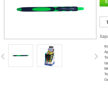
В
Хар
К
А
Т
Ц
М
Т
С