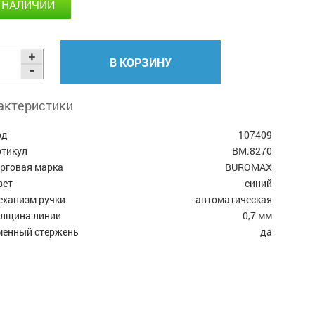
 НАЛИЧИИ
В КОРЗИНУ
актеристики
од
107409
ртикул
BM.8270
орговая марка
BUROMAX
вет
синий
еханизм ручки
автоматическая
олщина линии
0,7 мм
менный стержень
да