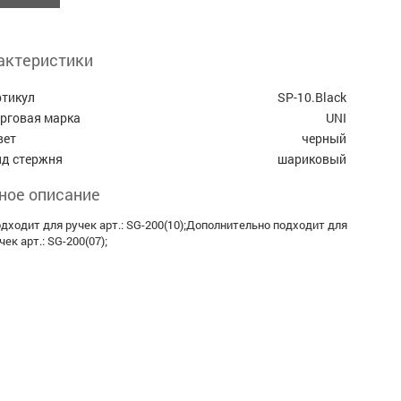
актеристики
ртикул
SP-10.Black
орговая марка
UNI
вет
черный
ид стержня
шариковый
ное описание
дходит для ручек арт.: SG-200(10);Дополнительно подходит для
чек арт.: SG-200(07);