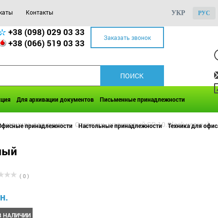
каты
Контакты
УКР
РУС
+38 (098) 029 03 33
Заказать звонок
+38 (066) 519 03 33
кция
Для архивации документов
Письменные принадлежности
, чернила для ручек
>>
Стержень шариковый SP-10.Black черный
Офисные принадлежности
Настольные принадлежности
Техника для офис
ный
( 0 )
н.
В НАЛИЧИИ