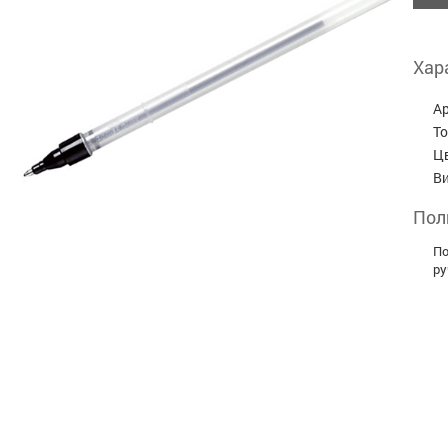
Хар
А
Т
Ц
В
Пол
По
ру