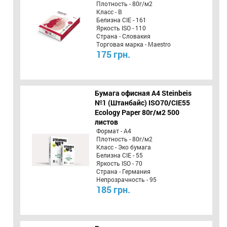
Плотность - 80г/м2
Класс - B
Белизна CIE - 161
Яркость ISO - 110
Страна - Словакия
Торговая марка - Maestro
175 грн.
Бумага офисная A4 Steinbeis
№1 (Штанбайс) ISO70/СІЕ55
Ecology Paper 80г/м2 500
листов
Формат - А4
Плотность - 80г/м2
Класс - Эко бумага
Белизна CIE - 55
Яркость ISO - 70
Страна - Германия
Непрозрачность - 95
185 грн.