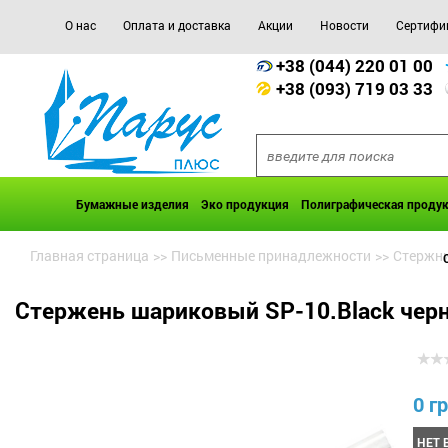
О нас
Оплата и доставка
Акции
Новости
Сертифи
+38 (044) 220 01 00
+38 (093) 719 03 33
Бумажные изделия
Эко продукция
Полиграфическая проду
Главная страница
>>
Письменные принадлежности
>>
Стержни
Стержень шариковый SP-10.Black чер
0 гр
НЕТ 