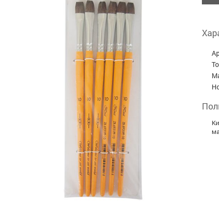
Хар
А
Т
М
Н
Пол
Ки
ма