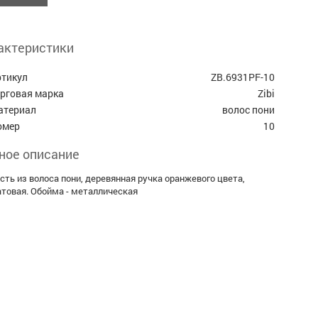
актеристики
ртикул
ZB.6931PF-10
орговая марка
Zibi
атериал
волос пони
омер
10
ное описание
сть из волоса пони, деревянная ручка оранжевого цвета,
товая. Обойма - металлическая