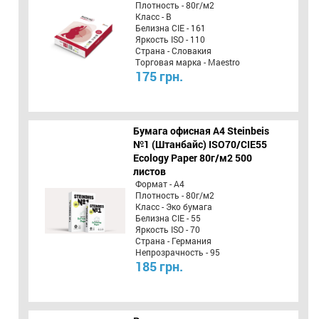
Плотность - 80г/м2
Класс - B
Белизна CIE - 161
Яркость ISO - 110
Страна - Словакия
Торговая марка - Maestro
175 грн.
Бумага офисная A4 Steinbeis
№1 (Штанбайс) ISO70/СІЕ55
Ecology Paper 80г/м2 500
листов
Формат - А4
Плотность - 80г/м2
Класс - Эко бумага
Белизна CIE - 55
Яркость ISO - 70
Страна - Германия
Непрозрачность - 95
185 грн.