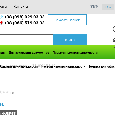
каты
Контакты
УКР
РУС
+38 (098) 029 03 33
Заказать звонок
+38 (066) 519 03 33
кция
Для архивации документов
Письменные принадлежности
исть пони плоская ZB.6931PF-10
Офисные принадлежности
Настольные принадлежности
Техника для офис
( 0 )
н.
В НАЛИЧИИ