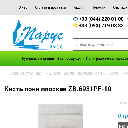
О нас
Оплата и доставка
Акции
Новости
Сертифи
+38 (044) 220 01 00
+38 (093) 719 03 33
Бумажные изделия
Эко продукция
Полиграфическая проду
Главная страница
>>
Школьные принадлежности
>>
Кисти
>>
К
Кисть пони плоская ZB.6931PF-10
0 гр
НЕТ 