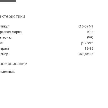
актеристики
ртикул
K16-674-1
орговая марка
Kite
атериал
PVC
ол
унисекс
озраст
13-15
азмер
19х3,5х3,5
ное описание
отделение.