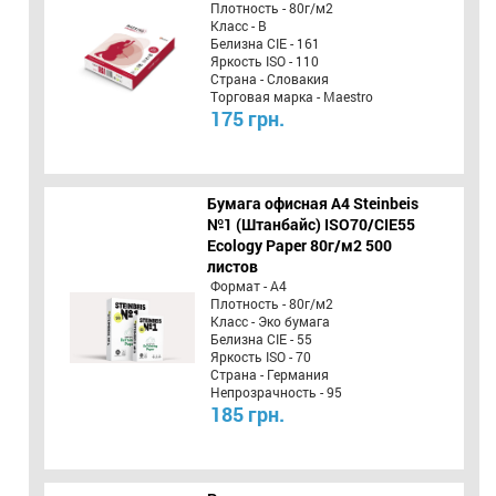
Плотность - 80г/м2
Класс - B
Белизна CIE - 161
Яркость ISO - 110
Страна - Словакия
Торговая марка - Maestro
175 грн.
Бумага офисная A4 Steinbeis
№1 (Штанбайс) ISO70/СІЕ55
Ecology Paper 80г/м2 500
листов
Формат - А4
Плотность - 80г/м2
Класс - Эко бумага
Белизна CIE - 55
Яркость ISO - 70
Страна - Германия
Непрозрачность - 95
185 грн.