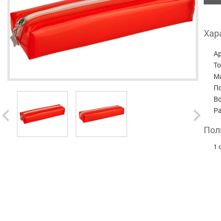
Хар
А
Т
М
П
В
Р
Пол
1 