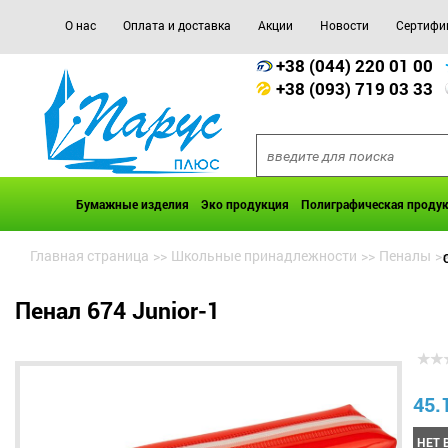
О нас
Оплата и доставка
Акции
Новости
Сертифи
+38 (044) 220 01 00
+38 (093) 719 03 33
Бумажные изделия
Эко продукция
Полиграфическая проду
Главная страница
>>
Школьные принадлежности
>>
Пеналы
>
Пенал 674 Junior-1
45.
НЕТ 