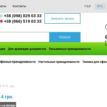
каты
Контакты
УКР
РУС
+38 (098) 029 03 33
Заказать звонок
+38 (066) 519 03 33
кция
Для архивации документов
Письменные принадлежности
>
Пенал 674 Junior-1
Офисные принадлежности
Настольные принадлежности
Техника для офис
( 0 )
14 грн.
В НАЛИЧИИ