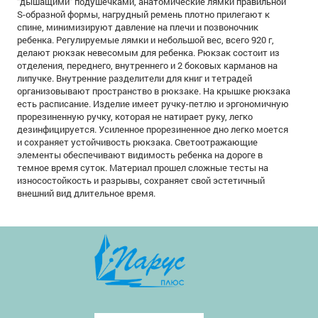
"дышащими" подушечками, анатомические лямки правильной
S-образной формы, нагрудный ремень плотно прилегают к
спине, минимизируют давление на плечи и позвоночник
ребенка. Регулируемые лямки и небольшой вес, всего 920 г,
делают рюкзак невесомым для ребенка. Рюкзак состоит из
отделения, переднего, внутреннего и 2 боковых карманов на
липучке. Внутренние разделители для книг и тетрадей
организовывают пространство в рюкзаке. На крышке рюкзака
есть расписание. Изделие имеет ручку-петлю и эргономичную
прорезиненную ручку, которая не натирает руку, легко
дезинфицируется. Усиленное прорезиненное дно легко моется
и сохраняет устойчивость рюкзака. Светоотражающие
элементы обеспечивают видимость ребенка на дороге в
темное время суток. Материал прошел сложные тесты на
износостойкость и разрывы, сохраняет свой эстетичный
внешний вид длительное время.