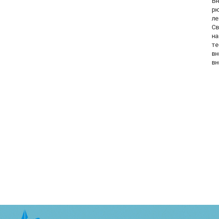
Вн
рю
ле
Св
на
те
вн
вн