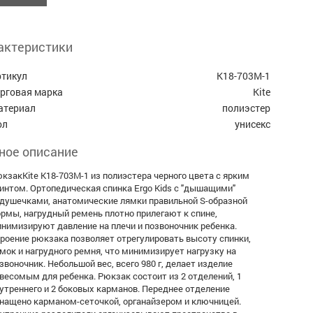
актеристики
ртикул
K18-703M-1
орговая марка
Kite
атериал
полиэстер
ол
унисекс
ное описание
кзакKite K18-703M-1 из полиэстера черного цвета с ярким
интом. Ортопедическая спинка Ergo Kids с "дышащими"
душечками, анатомические лямки правильной S-образной
рмы, нагрудный ремень плотно прилегают к спине,
нимизируют давление на плечи и позвоночник ребенка.
роение рюкзака позволяет отрегулировать высоту спинки,
мок и нагрудного ремня, что минимизирует нагрузку на
звоночник. Небольшой вес, всего 980 г, делает изделие
весомым для ребенка. Рюкзак состоит из 2 отделений, 1
утреннего и 2 боковых карманов. Переднее отделение
нащено карманом-сеточкой, органайзером и ключницей.