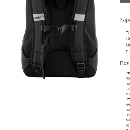
Хар
А
Т
М
П
Пол
Рю
пр
по
фо
ми
Ст
ля
по
не
вн
ос