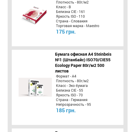
Плотность - 80г/м2
Класс - B
Белизна CIE - 161
Яркость ISO - 110
Страна - Словакия
Торговая марка - Maestro
175 грн.
Бумага офисная A4 Steinbeis
№1 (Штанбайс) ISO70/СІЕ55
Ecology Paper 80г/м2 500
листов
Формат - А4
Плотность - 80г/м2
Класс - Эко бумага
Белизна CIE - 55
Яркость ISO - 70
Страна - Германия
Непрозрачность - 95
185 грн.