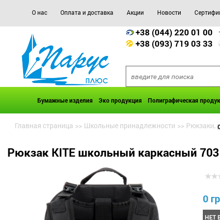
О нас
Оплата и доставка
Акции
Новости
Сертифи
+38 (044) 220 01 00
+38 (093) 719 03 33
Бумажные изделия
Эко продукция
Полиграфическая проду
Главная страница
>>
Школьные принадлежности
>>
Рюкзаки, 
Рюкзак KITE школьный каркасный 703 
0 гр
НЕТ 