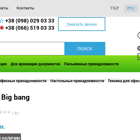
каты
Контакты
УКР
РУС
+38 (098) 029 03 33
Заказать звонок
+38 (066) 519 03 33
кция
Для архивации документов
Письменные принадлежности
ранцы и сумки
>>
Рюкзак KITE школьный каркасный 703 Big bang
Офисные принадлежности
Настольные принадлежности
Техника для офис
Big bang
( 0 )
н.
В НАЛИЧИИ