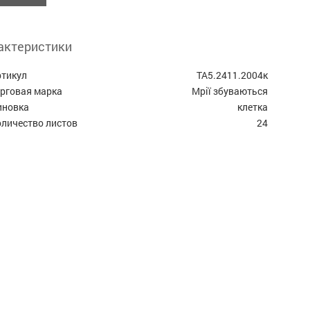
актеристики
ртикул
ТА5.2411.2004к
орговая марка
Мрії збуваються
иновка
клетка
оличество листов
24