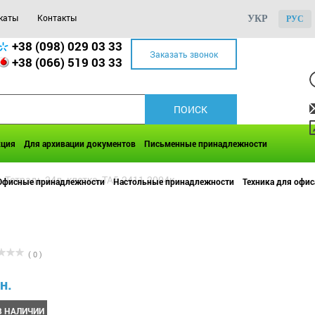
каты
Контакты
УКР
РУС
+38 (098) 029 03 33
Заказать звонок
+38 (066) 519 03 33
кция
Для архивации документов
Письменные принадлежности
>
Тетрадь 24л. клетка, ТА5.2411.2004к
Офисные принадлежности
Настольные принадлежности
Техника для офис
( 0 )
н.
В НАЛИЧИИ