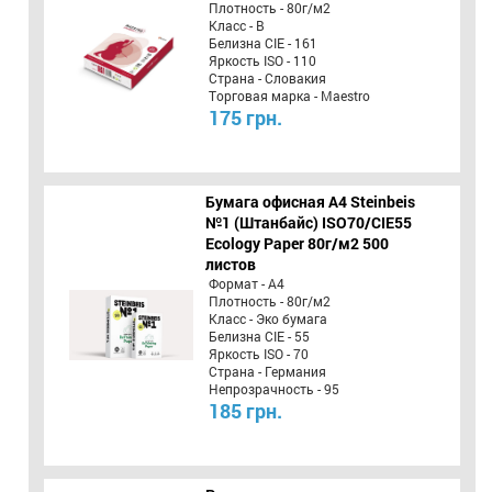
Плотность - 80г/м2
Класс - B
Белизна CIE - 161
Яркость ISO - 110
Страна - Словакия
Торговая марка - Maestro
175 грн.
Бумага офисная A4 Steinbeis
№1 (Штанбайс) ISO70/СІЕ55
Ecology Paper 80г/м2 500
листов
Формат - А4
Плотность - 80г/м2
Класс - Эко бумага
Белизна CIE - 55
Яркость ISO - 70
Страна - Германия
Непрозрачность - 95
185 грн.