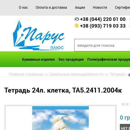
О нас
Оплата и доставка
Акции
Новости
Сертифи
+38 (044) 220 01 00
+38 (093) 719 03 33
Бумажные изделия
Эко продукция
Полиграфическая проду
Главная страница
>>
Школьные принадлежности
>>
Тетради
>
Тетрадь 24л. клетка, ТА5.2411.2004к
0 гр
НЕТ 