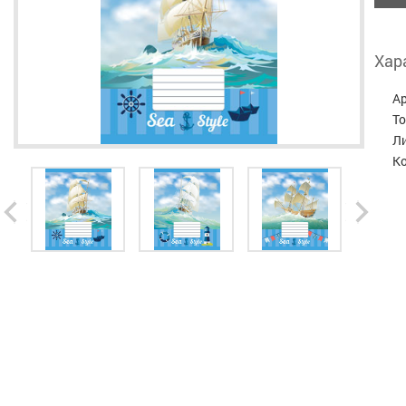
Хар
А
Т
Л
К