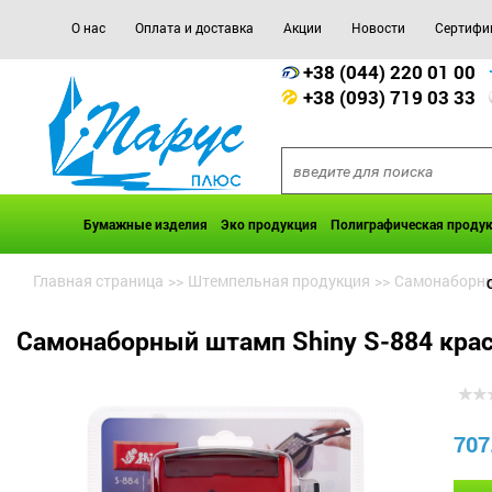
О нас
Оплата и доставка
Акции
Новости
Сертифи
+38 (044) 220 01 00
+38 (093) 719 03 33
Бумажные изделия
Эко продукция
Полиграфическая проду
Главная страница
>>
Штемпельная продукция
>>
Самонаборны
Самонаборный штамп Shiny S-884 кра
707