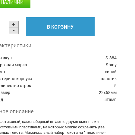
 НАЛИЧИИ
В КОРЗИНУ
актеристики
ртикул
S-884
орговая марка
Shiny
вет
синий
атериал корпуса
пластик
личество строк
5
азмер
22х58мм
ид
штамп
ное описание
астиковый, самонаборный штамп с двумя сменными
кстовыми пластинами, на которых можно сохранять два
зных текста. Максимальный набор текста на 1 пластине -