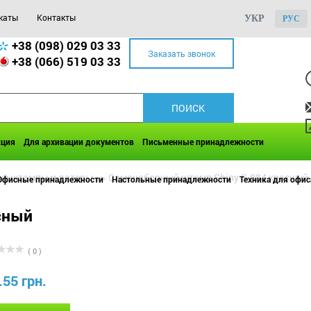
каты
Контакты
УКР
РУС
+38 (098) 029 03 33
Заказать звонок
+38 (066) 519 03 33
кция
Для архивации документов
Письменные принадлежности
е штампы и датеры
>>
Самонаборный штамп Shiny S-884 красный
Офисные принадлежности
Настольные принадлежности
Техника для офис
сный
( 0 )
.55 грн.