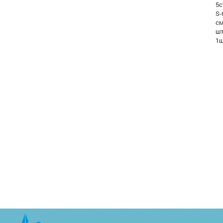
5с
S-
см
шт
1ш