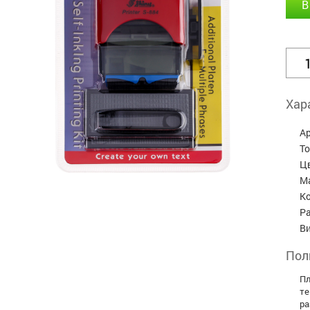
В
Хар
А
Т
Ц
М
Ко
Р
В
Пол
Пл
те
ра