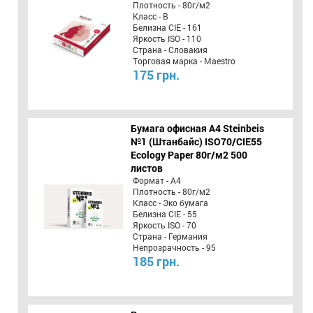
Плотность - 80г/м2
Класс - B
Белизна CIE - 161
Яркость ISO - 110
Страна - Словакия
Торговая марка - Maestro
175 грн.
Бумага офисная A4 Steinbeis
№1 (Штанбайс) ISO70/СІЕ55
Ecology Paper 80г/м2 500
листов
Формат - А4
Плотность - 80г/м2
Класс - Эко бумага
Белизна CIE - 55
Яркость ISO - 70
Страна - Германия
Непрозрачность - 95
185 грн.