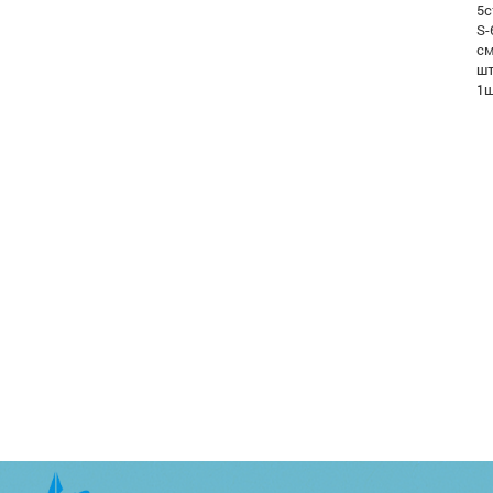
5с
S-
см
шт
1ш