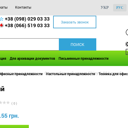
каты
Контакты
УКР
РУС
+38 (098) 029 03 33
Заказать звонок
+38 (066) 519 03 33
кция
Для архивации документов
Письменные принадлежности
е штампы и датеры
>>
Самонаборный штамп Shiny S-884 синий
Офисные принадлежности
Настольные принадлежности
Техника для офис
ий
( 0 )
.55 грн.