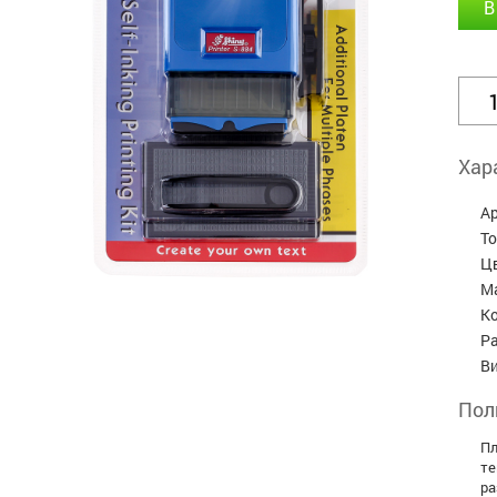
В
Хар
А
Т
Ц
М
Ко
Р
В
Пол
Пл
те
ра