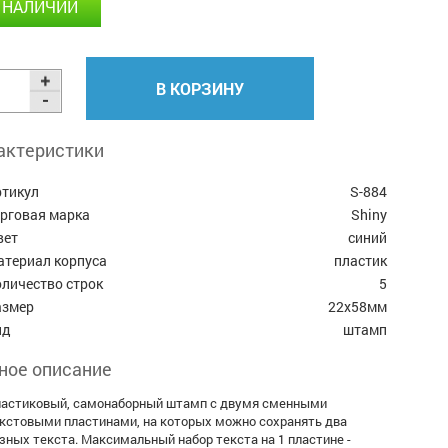
 НАЛИЧИИ
В КОРЗИНУ
актеристики
ртикул
S-884
орговая марка
Shiny
вет
синий
атериал корпуса
пластик
личество строк
5
азмер
22х58мм
ид
штамп
ное описание
астиковый, самонаборный штамп с двумя сменными
кстовыми пластинами, на которых можно сохранять два
зных текста. Максимальный набор текста на 1 пластине -