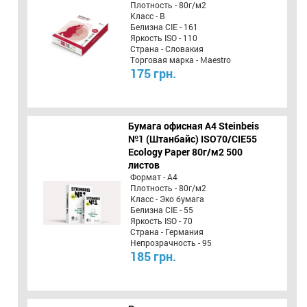
Плотность - 80г/м2
Класс - B
Белизна CIE - 161
Яркость ISO - 110
Страна - Словакия
Торговая марка - Maestro
175 грн.
Бумага офисная A4 Steinbeis
№1 (Штанбайс) ISO70/СІЕ55
Ecology Paper 80г/м2 500
листов
Формат - А4
Плотность - 80г/м2
Класс - Эко бумага
Белизна CIE - 55
Яркость ISO - 70
Страна - Германия
Непрозрачность - 95
185 грн.