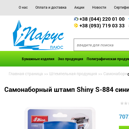
О нас
Оплата и доставка
Акции
Новости
Сертифи
+38 (044) 220 01 00
+38 (093) 719 03 33
Бумажные изделия
Эко продукция
Полиграфическая проду
Главная страница
>>
Штемпельная продукция
>>
Самонаборны
Самонаборный штамп Shiny S-884 син
707