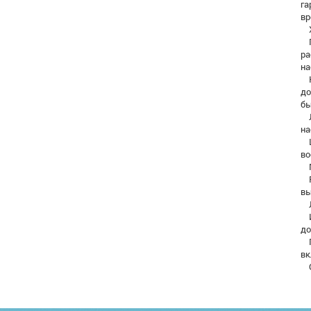
га
вр
Х
Пу
ра
на
На
до
бы
Ла
на
Ци
во
Мг
Ре
вы
Ла
Ис
до
Пр
вк
Ог