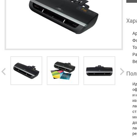
Хар
А
Ф
Т
Р
В
Пол
Ид
оф
и 
из
ла
ст
ми
до
ла
ре