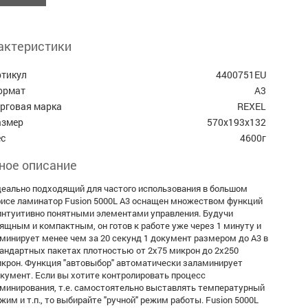
актеристики
ртикул
4400751EU
ормат
А3
орговая марка
REXEL
азмер
570х193х132
ес
4600г
ное описание
еально подходящий для частого использования в большом
исе ламинатор Fusion 5000L А3 оснащен множеством функций
интуитивно понятными элементами управления. Будучи
ящным и компактным, он готов к работе уже через 1 минуту и
минирует менее чем за 20 секунд 1 документ размером до А3 в
андартных пакетах плотностью от 2x75 микрон до 2х250
крон. Функция "автовыбор" автоматически заламинирует
кумент. Если вы хотите контролировать процесс
минирования, т.е. самостоятельно выставлять температурный
жим и т.п., то выбирайте "ручной" режим работы. Fusion 5000L