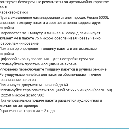
рантирует безупречные результаты за чрезвычайно короткое
емя.
арактеристики
сть ежедневное ламинирование станет проще. Fusion 5000L
спознает толщину пакета и соответственно корректирует
стройки
гревается за 1 минуту и лишь за 18 секунд ламинирует
кумент А4 в пакете 75 микрон, обеспечивая чрезвычайно
строе ламинирование
минатор определяет толщину пакета и оптимальные
стройки
фровой экран управления – для настройки вручную
спользуйтесь простыми опциями на экране
новенно переключайте толщину пакетов в ручном режиме
гулируемые линейки для пакетов обеспечивают точное
равнивание пакетов
минирует документы шириной до А3
пользуйте термопакеты толщиной от 2x75 микрон (всего 150)
 2x250 микрон (всего 500)
и неправильной подаче пакета раздается аудиосигнал и
лючается автореверс
раниченная гарантия – 2 года