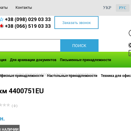
каты
Контакты
УКР
РУС
+38 (098) 029 03 33
Заказать звонок
+38 (066) 519 03 33
кция
Для архивации документов
Письменные принадлежности
инатор GBC FUSION 5000L A3 250мкм 4400751EU
Офисные принадлежности
Настольные принадлежности
Техника для офис
км 4400751EU
( 0 )
н.
В НАЛИЧИИ