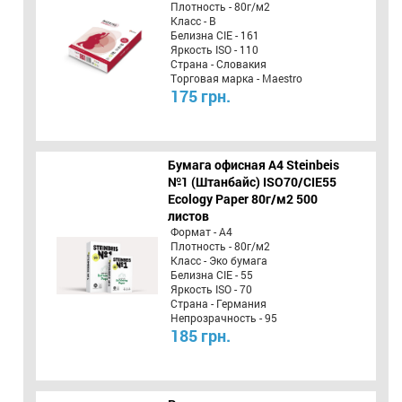
Плотность - 80г/м2
Класс - B
Белизна CIE - 161
Яркость ISO - 110
Страна - Словакия
Торговая марка - Maestro
175 грн.
Бумага офисная A4 Steinbeis
№1 (Штанбайс) ISO70/СІЕ55
Ecology Paper 80г/м2 500
листов
Формат - А4
Плотность - 80г/м2
Класс - Эко бумага
Белизна CIE - 55
Яркость ISO - 70
Страна - Германия
Непрозрачность - 95
185 грн.