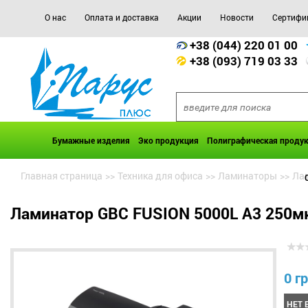
О нас
Оплата и доставка
Акции
Новости
Сертифи
+38 (044) 220 01 00
+38 (093) 719 03 33
Бумажные изделия
Эко продукция
Полиграфическая проду
Главная страница
>>
Техника для офиса
>>
Ламинаторы
>>
Лам
Ламинатор GBC FUSION 5000L A3 250м
0 гр
НЕТ 