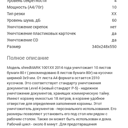
Уровень секретности
4
Мощность (А4/70г)
10
Тип резки
ХХ
Уровень шума, дБ
60
Уничтожение скрепок
нет
Уничтожение пластиковых карточек
да
Уничтожение CD
да
Размер
340х248х550
Полное описание
Модель shredMARK 1001XX 2014 года уничтожает 10 листов
бумаги 80 г ( рекомендовано 8 листов бумаги 80г) на кусочки
шириной 3х9 мм. От листа А4 формата остается 2310
кусочков. Это соответствует стандарту уничтожения
документов Level 4 (новый стандарт P-5) - надежное
уничтожение документов, хранящих коммерческую тайну.
Имеют корзину емкостью 18 литров, в корзине удобное
отверстие для определения заполнения корзины. Этот
уничтожитель документов - персонального использования. Его
размеры позволяют установить его под стол или рядом с
рабочим столом. Также он может быть использован и дома.
Рабочий цикл - около 8 минут. Для предотвращения