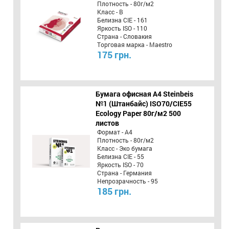
Плотность - 80г/м2
Класс - B
Белизна CIE - 161
Яркость ISO - 110
Страна - Словакия
Торговая марка - Maestro
175 грн.
Бумага офисная A4 Steinbeis
№1 (Штанбайс) ISO70/СІЕ55
Ecology Paper 80г/м2 500
листов
Формат - А4
Плотность - 80г/м2
Класс - Эко бумага
Белизна CIE - 55
Яркость ISO - 70
Страна - Германия
Непрозрачность - 95
185 грн.