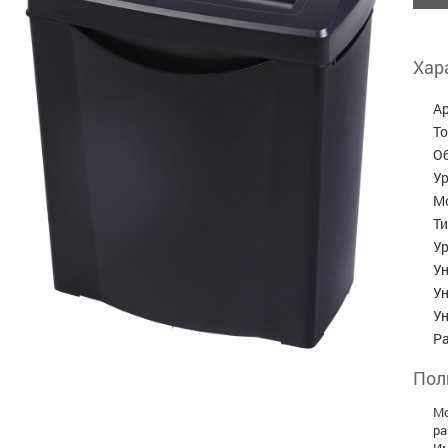
Хар
А
Т
О
Ур
М
Ти
Ур
У
У
У
Р
Пол
Мо
ра
Им