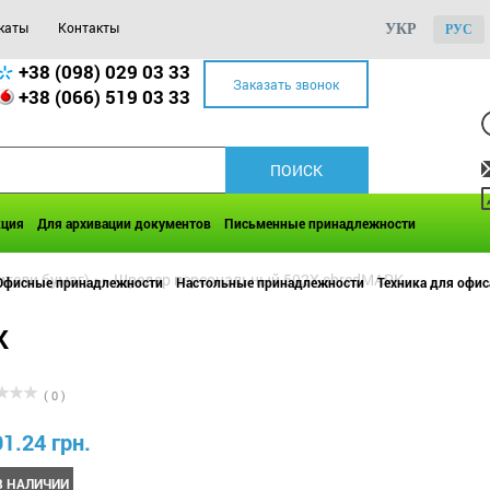
каты
Контакты
УКР
РУС
+38 (098) 029 03 33
Заказать звонок
+38 (066) 519 03 33
кция
Для архивации документов
Письменные принадлежности
тели бумаг)
>>
Шредер персональный 502X shredMARK
Офисные принадлежности
Настольные принадлежности
Техника для офис
K
( 0 )
91.24 грн.
В НАЛИЧИИ