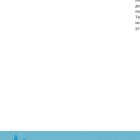
до
по
Та
ми
ус