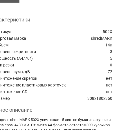
актеристики
ртикул
502X
орговая марка
shredMARK
бъем
14л
овень секретности
3
ощность (А4/70г)
5
п резки
Х
овень шума, дБ
72
ничтожение скрепок
нет
ничтожение пластиковых карточек
нет
ничтожение CD
нет
азмер
308х180х360
ное описание
дель shredMARK 502X уничтожает 5 листов бумаги на кусочки
змером 4х39 мм. От листа А4 формата остается 399 кусочков.
еют корзину емкостью 14 литров. Этот уничтожитель