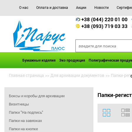
О нас
Оплата и доставка
Акции
Новости
Сертифи
+38 (044) 220 01 00
+38 (093) 719 03 33
Бумажные изделия
Эко продукция
Полиграфическая проду
Главная страница
>>
Для архивации документов
>>
Папки-рег
Папки-регис
Боксы и коробы для архивации
Визитницы
Папки "На подпись"
Папки на завязках
Папки на кнопке