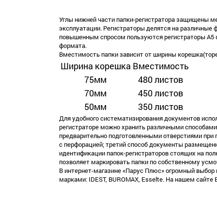
Углы нижней части папки-регистратора защищены ме
эксплуатации. Регистраторы делятся на различные 
повышенным спросом пользуются регистраторы А5 
формата.
Вместимость папки зависит от ширины корешка(торе
Ширина корешка
Вместимость
75мм
480 листов
70мм
450 листов
50мм
350 листов
Для удобного систематизирования документов испол
регистраторе можно хранить различными способами:
предварительно подготовленными отверстиями при
с перфорацией; третий способ документы размещенн
идентификации папок-регистраторов стоящих на полк
позволяет маркировать папки по собственному усм
В интернет-магазине «Парус Плюс» огромный выбор 
марками: IDEST, BUROMAX, Esselte. На нашем сайте 