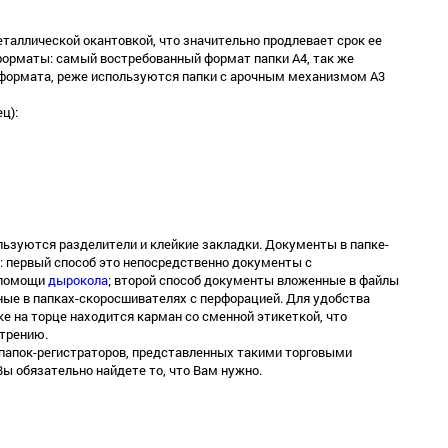
таллической окантовкой, что значительно продлевает срок ее
форматы: самый востребованный формат папки А4, так же
формата, реже используются папки с арочным механизмом А3
ц):
ьзуются разделители и клейкие закладки. Документы в папке-
 первый способ это непосредственно документы с
 помощи
дырокола
; второй способ документы вложенные в файлы
ые в папках-скоросшивателях с перфорацией. Для удобства
е на торце находится карман со сменной этикеткой, что
отрению.
папок-регистраторов, представленных такими торговыми
Вы обязательно найдете то, что Вам нужно.