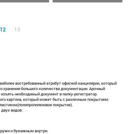
12
13
 наиболее востребованный атрибут офисной канцелярии, который
го хранения большого количества документации. Арочный
 изъять необходимый документ в папку-регистратор.
ного картона, который может быть с различным покрытием:
пластиком(полипропиленовое покрытие).
 двух видов:
аружи и бумажным внутри.