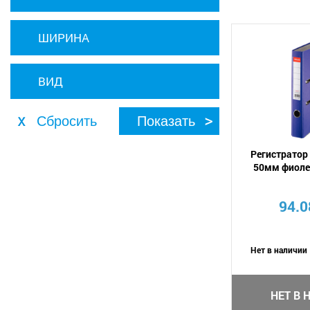
ШИРИНА
ВИД
Регистратор 
50мм фиоле
94.0
Нет в наличии
НЕТ В 