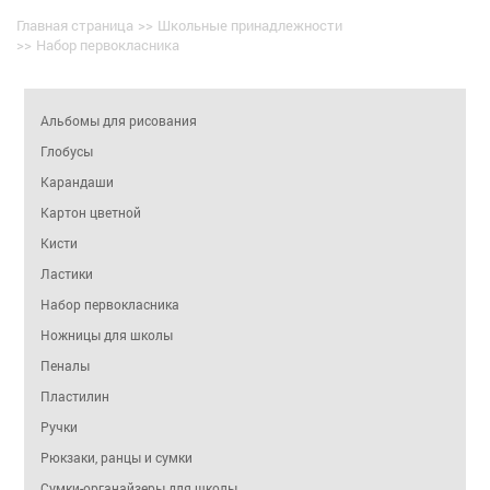
Главная страница
>>
Школьные принадлежности
>>
Набор первокласника
Альбомы для рисования
Глобусы
Карандаши
Картон цветной
Кисти
Ластики
Набор первокласника
Ножницы для школы
Пеналы
Пластилин
Ручки
Рюкзаки, ранцы и сумки
Сумки-органайзеры для школы