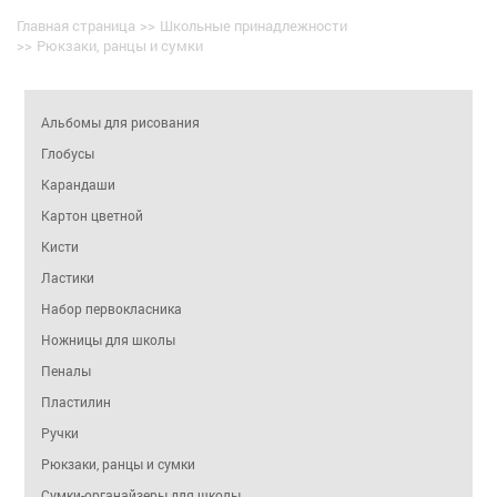
Главная страница
>>
Школьные принадлежности
>>
Рюкзаки, ранцы и сумки
Альбомы для рисования
Глобусы
Карандаши
Картон цветной
Кисти
Ластики
Набор первокласника
Ножницы для школы
Пеналы
Пластилин
Ручки
Рюкзаки, ранцы и сумки
Сумки-органайзеры для школы