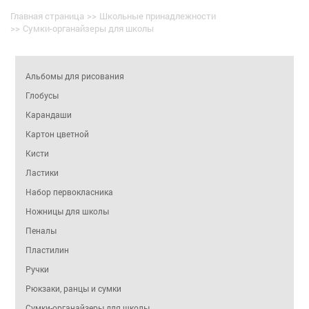
Главная страница
>>
Школьные принадлежности
>>
Сумки-органайзеры для школы
Альбомы для рисования
Глобусы
Карандаши
Картон цветной
Кисти
Ластики
Набор первокласника
Ножницы для школы
Пеналы
Пластилин
Ручки
Рюкзаки, ранцы и сумки
Сумки-органайзеры для школы